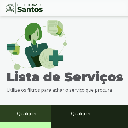
Ir
Conteúdo
para
o
conteúdo
1
Ir
para
o
menu
Lista de Serviços
2
Ir
para
Utilize os filtros para achar o serviço que procura
busca
3
Ir
para
- Qualquer -
- Qualquer -
o
rodapé