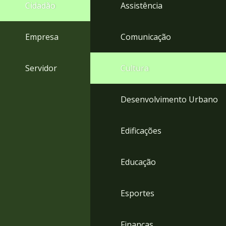
4
Cidadão
Assistência
Acessibilidade
5
Empresa
Comunicação
Servidor
Cultura
Desenvolvimento Urbano
Edificações
Educação
Esportes
Finanças