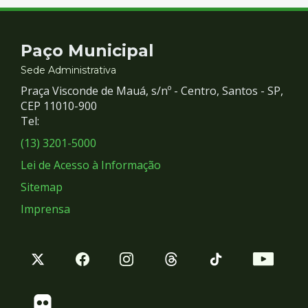
Contato
Paço Municipal
e
Sede Administrativa
Praça Visconde de Mauá, s/nº - Centro, Santos - SP,
Redes
CEP 11010-900
Tel:
Sociais
(13) 3201-5000
Lei de Acesso à Informação
Sitemap
Imprensa