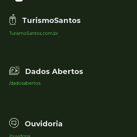
TurismoSantos
TurismoSantos.com.br
Dados Abertos
/dadosabertos
Ouvidoria
/ouvidoria