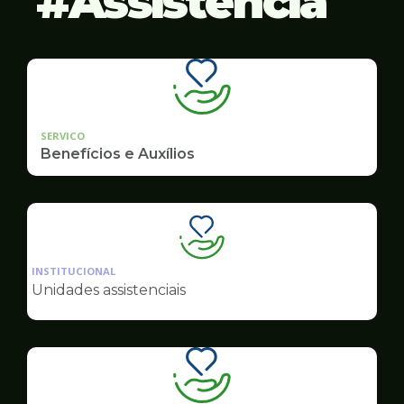
Assistência
SERVICO
Benefícios e Auxílios
Ilustração
da
INSTITUCIONAL
pagina
Unidades assistenciais
de
Assistência