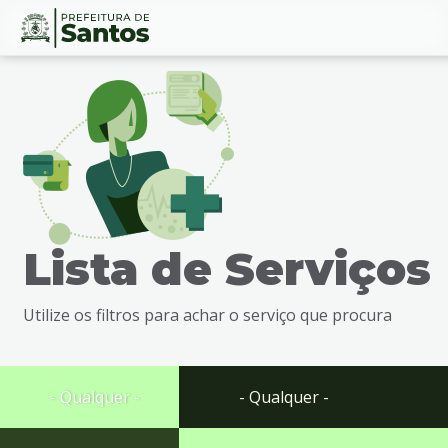
Ir
Conteúdo
para
o
conteúdo
1
Ir
para
o
menu
Lista de Serviços
2
Ir
para
Utilize os filtros para achar o serviço que procura
busca
3
Ir
para
- Qualquer -
- Qualquer -
o
rodapé