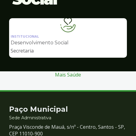
Ilustração
da
INSTITUCIONAL
pagina
Desenvolvimento Social
de
Secretaria
Desenvolvimento
Social
Mais Saúde
Contato
Paço Municipal
e
Sede Administrativa
Praça Visconde de Mauá, s/nº - Centro, Santos - SP,
Redes
CEP 11010-900