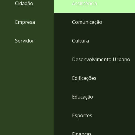
4
Cidadão
Assistência
Acessibilidade
5
Empresa
Comunicação
Servidor
Cultura
Desenvolvimento Urbano
Edificações
Educação
Esportes
Finanças