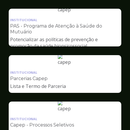
Capep
Ilustração
da
INSTITUCIONAL
pagina
PAS - Programa de Atenção à Saúde do
de
Mutuário
Capep
Potencializar as políticas de prevenção e
promoção da saúde biopsicossocial
Ilustração
da
INSTITUCIONAL
pagina
Parcerias Capep
de
Lista e Termo de Parceria
Capep
Ilustração
da
INSTITUCIONAL
pagina
Capep - Processos Seletivos
de