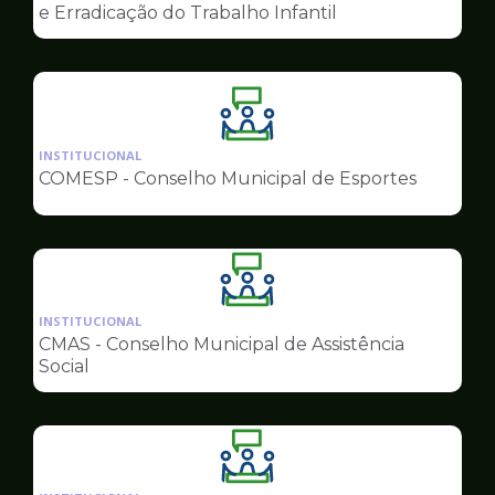
de
e Erradicação do Trabalho Infantil
Conselhos
Ilustração
da
INSTITUCIONAL
pagina
COMESP - Conselho Municipal de Esportes
de
Conselhos
Ilustração
da
INSTITUCIONAL
pagina
CMAS - Conselho Municipal de Assistência
de
Social
Conselhos
Ilustração
da