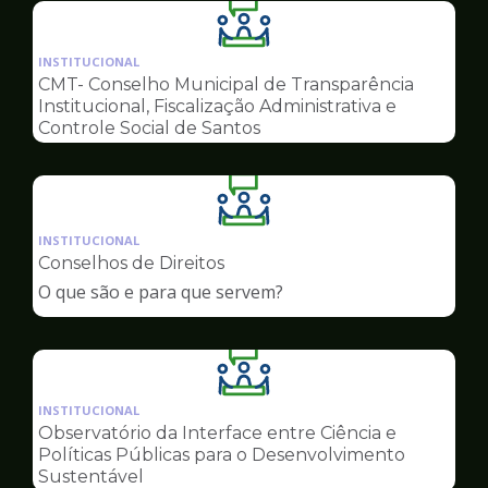
Ilustração
da
INSTITUCIONAL
pagina
CMT- Conselho Municipal de Transparência
de
Institucional, Fiscalização Administrativa e
Conselhos
Controle Social de Santos
Ilustração
da
INSTITUCIONAL
pagina
Conselhos de Direitos
de
O que são e para que servem?
Conselhos
Ilustração
da
INSTITUCIONAL
pagina
Observatório da Interface entre Ciência e
de
Políticas Públicas para o Desenvolvimento
Conselhos
Sustentável