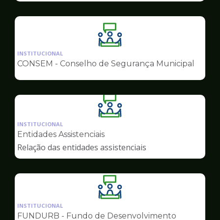
Ilustração
da
INSTITUCIONAL
pagina
CONSEM - Conselho de Segurança Municipal
de
Conselhos
Ilustração
da
INSTITUCIONAL
pagina
Entidades Assistenciais
de
Relação das entidades assistenciais
Conselhos
Ilustração
da
INSTITUCIONAL
pagina
FUNDURB - Fundo de Desenvolvimento