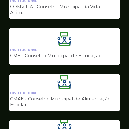
INSTITUCIONAL
pagina
COMVIDA - Conselho Municipal da Vida
de
Animal
Conselhos
Ilustração
da
INSTITUCIONAL
pagina
CME - Conselho Municipal de Educação
de
Conselhos
Ilustração
da
INSTITUCIONAL
pagina
CMAE - Conselho Municipal de Alimentação
de
Escolar
Conselhos
Ilustração