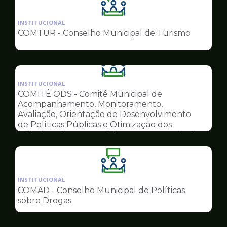
Ilustração
da
INSTITUCIONAL
pagina
COMTUR - Conselho Municipal de Turismo
de
Conselhos
Ilustração
da
INSTITUCIONAL
pagina
COMITÊ ODS - Comitê Municipal de
de
Acompanhamento, Monitoramento,
Conselhos
Avaliação, Orientação de Desenvolvimento
de Políticas Públicas e Otimização dos
Objetivos do Desenvolvimento Sustentável
Ilustração
da
INSTITUCIONAL
pagina
COMAD - Conselho Municipal de Políticas
de
sobre Drogas
Conselhos