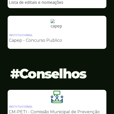
Lista de editais e nomeações
Capep
Ilustração
da
INSTITUCIONAL
pagina
Capep - Concurso Publico
de
Capep
Conselhos
Ilustração
da
INSTITUCIONAL
pagina
CM-PETI - Comissão Municipal de Prevenção