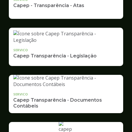
Capep - Transparência - Atas
SERVICO
Capep Transparência - Legislação
SERVICO
Capep Transparência - Documentos
Contábeis
Ilustração