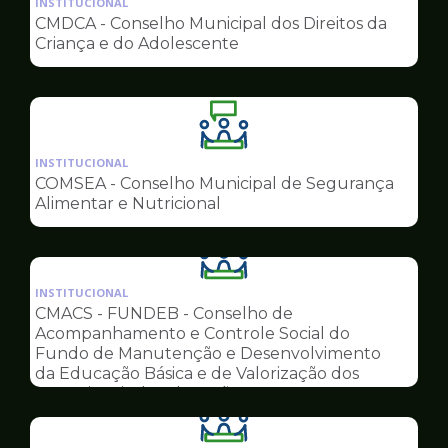
INSTITUCIONAL
pagina
CMDCA - Conselho Municipal dos Direitos da
de
Criança e do Adolescente
Conselhos
Ilustração
da
INSTITUCIONAL
pagina
COMSEA - Conselho Municipal de Segurança
de
Alimentar e Nutricional
Conselhos
Ilustração
da
INSTITUCIONAL
pagina
CMACS - FUNDEB - Conselho de
de
Acompanhamento e Controle Social do
Conselhos
Fundo de Manutenção e Desenvolvimento
da Educação Básica e de Valorização dos
Profissionais da Educação
Ilustração