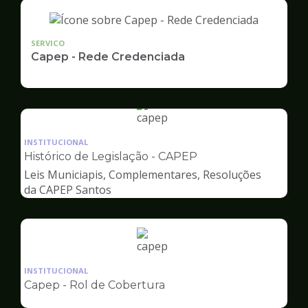
SERVICO
Capep - Rede Credenciada
Ilustração
da
INSTITUCIONAL
pagina
Histórico de Legislação - CAPEP
de
Leis Municiapis, Complementares, Resoluções
Capep
da CAPEP Santos
Ilustração
da
INSTITUCIONAL
pagina
Capep - Rol de Cobertura
de