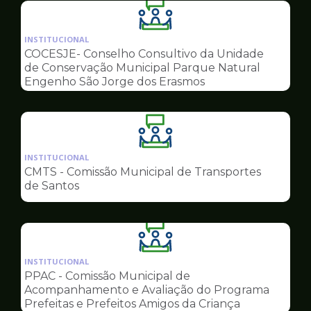
Ilustração
da
INSTITUCIONAL
pagina
COCESJE- Conselho Consultivo da Unidade
de
de Conservação Municipal Parque Natural
Conselhos
Engenho São Jorge dos Erasmos
Ilustração
da
INSTITUCIONAL
pagina
CMTS - Comissão Municipal de Transportes
de
de Santos
Conselhos
Ilustração
da
INSTITUCIONAL
pagina
PPAC - Comissão Municipal de
de
Acompanhamento e Avaliação do Programa
Conselhos
Prefeitas e Prefeitos Amigos da Criança