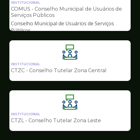
da
INSTITUCIONAL
pagina
COMUS - Conselho Municipal de Usuários de
de
Serviços Públicos
Conselhos
Conselho Municipal de Usuários de Serviços
Públicos
Ilustração
da
INSTITUCIONAL
pagina
CTZC - Conselho Tutelar Zona Central
de
Conselhos
Ilustração
da
INSTITUCIONAL
pagina
CTZL - Conselho Tutelar Zona Leste
de
Conselhos