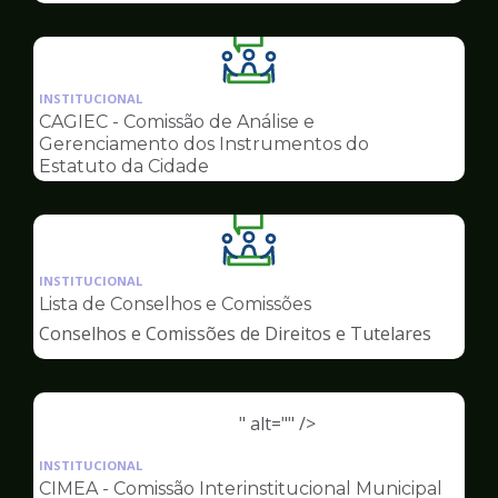
Ilustração
da
INSTITUCIONAL
pagina
CAGIEC - Comissão de Análise e
de
Gerenciamento dos Instrumentos do
Conselhos
Estatuto da Cidade
Ilustração
da
INSTITUCIONAL
pagina
Lista de Conselhos e Comissões
de
Conselhos e Comissões de Direitos e Tutelares
Conselhos
" alt="" />
Ilustração
da
INSTITUCIONAL
pagina
CIMEA - Comissão Interinstitucional Municipal