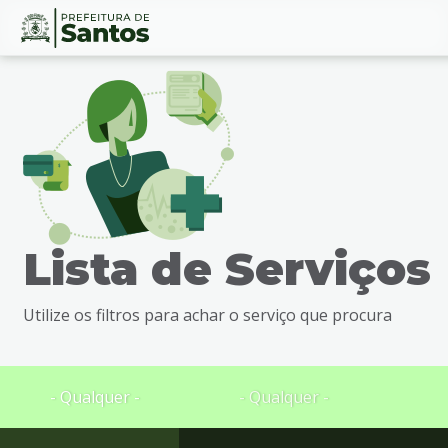
Ir
Conteúdo
para
o
conteúdo
1
Ir
para
o
menu
Lista de Serviços
2
Ir
para
Utilize os filtros para achar o serviço que procura
busca
3
Ir
para
- Qualquer -
- Qualquer -
o
rodapé