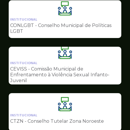
Ilustração
da
INSTITUCIONAL
pagina
CONLGBT - Conselho Municipal de Políticas
de
LGBT
Conselhos
Ilustração
da
INSTITUCIONAL
pagina
CEVISS - Comissão Municipal de
de
Enfrentamento à Violência Sexual Infanto-
Conselhos
Juvenil
Ilustração
da
INSTITUCIONAL
pagina
CTZN - Conselho Tutelar Zona Noroeste
de