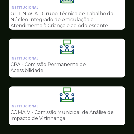
da
INSTITUCIONAL
pagina
GTT-NIACA - Grupo Técnico de Tabalho do
de
Núcleo Integrado de Articulação e
Conselhos
Atendimento à Criança e ao Adolescente
Ilustração
da
INSTITUCIONAL
pagina
CPA - Comissão Permanente de
de
Acessibilidade
Conselhos
Ilustração
da
INSTITUCIONAL
pagina
COMAIV - Comissão Municipal de Análise de
de
Impacto de Vizinhança
Conselhos