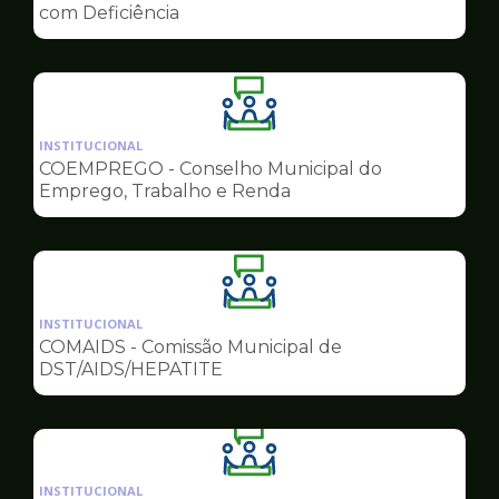
de
com Deficiência
Conselhos
Ilustração
da
INSTITUCIONAL
pagina
COEMPREGO - Conselho Municipal do
de
Emprego, Trabalho e Renda
Conselhos
Ilustração
da
INSTITUCIONAL
pagina
COMAIDS - Comissão Municipal de
de
DST/AIDS/HEPATITE
Conselhos
Ilustração
da
INSTITUCIONAL