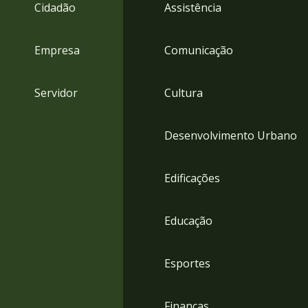
4
Cidadão
Assistência
Acessibilidade
5
Empresa
Comunicação
Servidor
Cultura
Desenvolvimento Urbano
Edificações
Educação
Esportes
Finanças