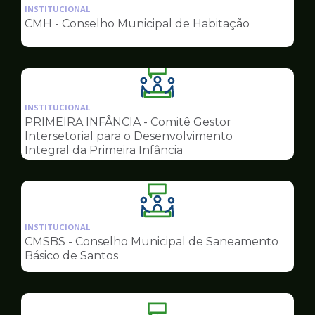
da
INSTITUCIONAL
pagina
CMH - Conselho Municipal de Habitação
de
Conselhos
Ilustração
da
INSTITUCIONAL
pagina
PRIMEIRA INFÂNCIA - Comitê Gestor
de
Intersetorial para o Desenvolvimento
Conselhos
Integral da Primeira Infância
Ilustração
da
INSTITUCIONAL
pagina
CMSBS - Conselho Municipal de Saneamento
de
Básico de Santos
Conselhos