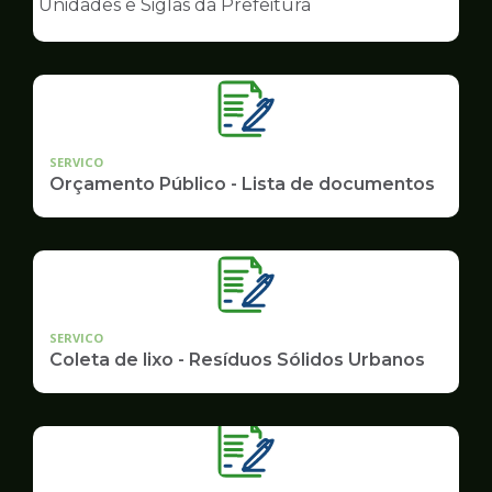
Unidades e Siglas da Prefeitura
de
Governo
SERVICO
Orçamento Público - Lista de documentos
SERVICO
Coleta de lixo - Resíduos Sólidos Urbanos