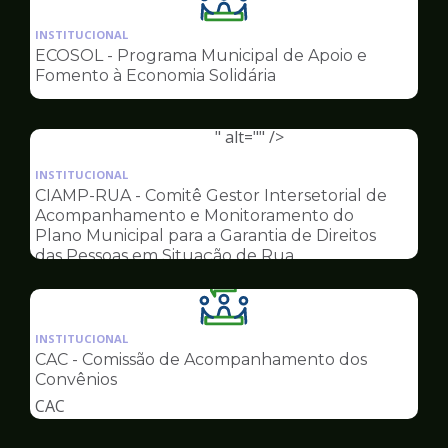
Ilustração
da
INSTITUCIONAL
pagina
ECOSOL - Programa Municipal de Apoio e
de
Fomento à Economia Solidária
Conselhos
" alt="" />
Ilustração
da
INSTITUCIONAL
pagina
CIAMP-RUA - Comitê Gestor Intersetorial de
de
Acompanhamento e Monitoramento do
Conselhos
Plano Municipal para a Garantia de Direitos
das Pessoas em Situação de Rua
Ilustração
da
INSTITUCIONAL
pagina
CAC - Comissão de Acompanhamento dos
de
Convênios
Conselhos
CAC