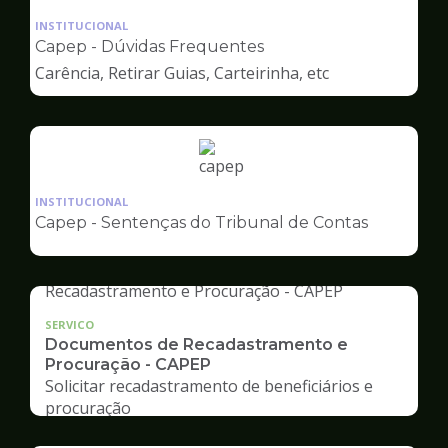
da
INSTITUCIONAL
pagina
Capep - Dúvidas Frequentes
de
Carência, Retirar Guias, Carteirinha, etc
Capep
Ilustração
da
INSTITUCIONAL
pagina
Capep - Sentenças do Tribunal de Contas
de
Capep
SERVICO
Documentos de Recadastramento e
Procuração - CAPEP
Solicitar recadastramento de beneficiários e
procuração