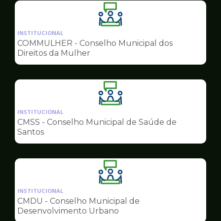
Ilustração
da
INSTITUCIONAL
pagina
COMMULHER - Conselho Municipal dos
de
Direitos da Mulher
Conselhos
Ilustração
da
INSTITUCIONAL
pagina
CMSS - Conselho Municipal de Saúde de
de
Santos
Conselhos
Ilustração
da
INSTITUCIONAL
pagina
CMDU - Conselho Municipal de
de
Desenvolvimento Urbano
Conselhos