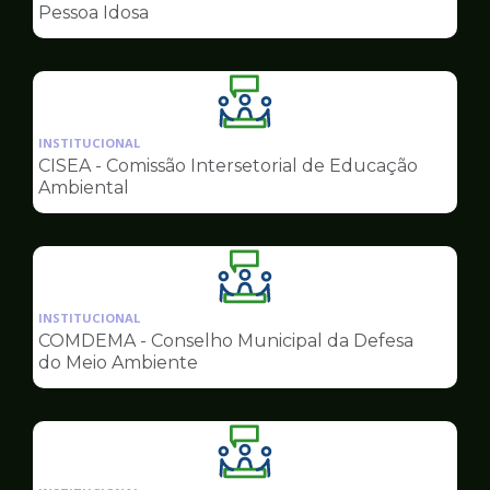
de
Pessoa Idosa
Conselhos
Ilustração
da
INSTITUCIONAL
pagina
CISEA - Comissão Intersetorial de Educação
de
Ambiental
Conselhos
Ilustração
da
INSTITUCIONAL
pagina
COMDEMA - Conselho Municipal da Defesa
de
do Meio Ambiente
Conselhos
Ilustração
da