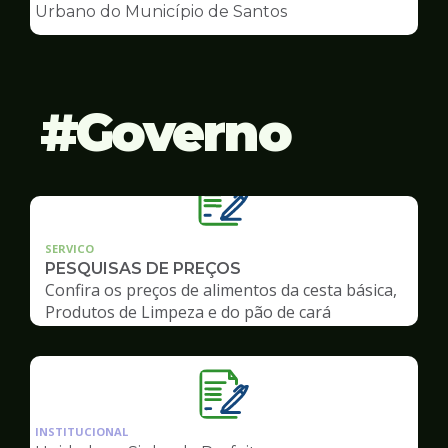
de
Urbano do Município de Santos
Conselhos
Governo
SERVICO
PESQUISAS DE PREÇOS
Confira os preços de alimentos da cesta básica,
Produtos de Limpeza e do pão de cará
Ilustração
da
INSTITUCIONAL
pagina