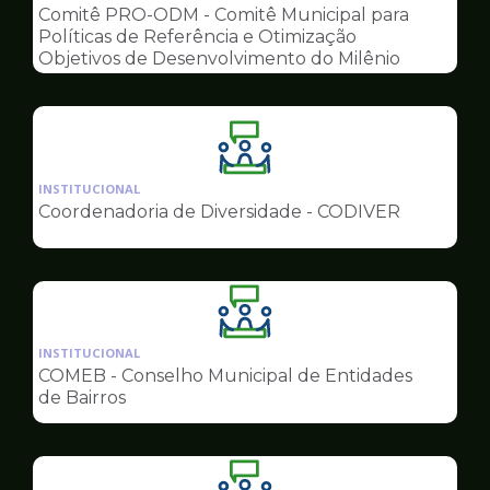
pagina
Comitê PRO-ODM - Comitê Municipal para
de
Políticas de Referência e Otimização
Conselhos
Objetivos de Desenvolvimento do Milênio
Ilustração
da
INSTITUCIONAL
pagina
Coordenadoria de Diversidade - CODIVER
de
Conselhos
Ilustração
da
INSTITUCIONAL
pagina
COMEB - Conselho Municipal de Entidades
de
de Bairros
Conselhos