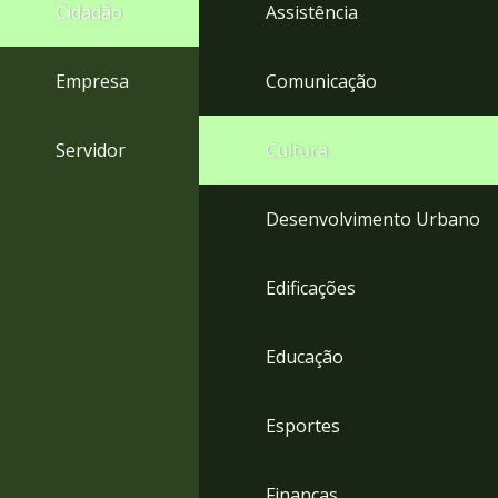
4
Cidadão
Assistência
Acessibilidade
5
Empresa
Comunicação
Servidor
Cultura
Desenvolvimento Urbano
Edificações
Educação
Esportes
Finanças