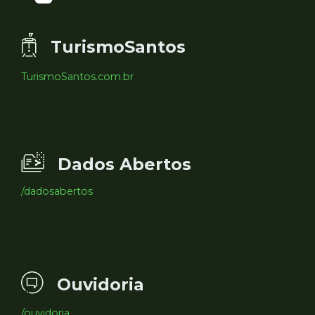
TurismoSantos
TurismoSantos.com.br
Dados Abertos
/dadosabertos
Ouvidoria
/ouvidoria