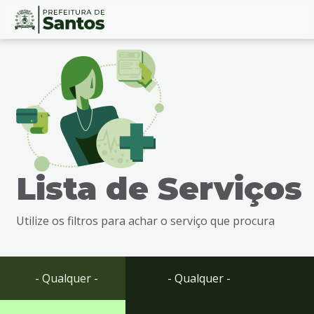
Ir
Conteúdo
para
o
conteúdo
1
Ir
para
o
menu
Lista de Serviços
2
Ir
para
Utilize os filtros para achar o serviço que procura
busca
3
Ir
para
- Qualquer -
- Qualquer -
o
rodapé