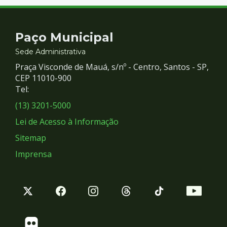
Contato
Paço Municipal
e
Sede Administrativa
Praça Visconde de Mauá, s/nº - Centro, Santos - SP,
Redes
CEP 11010-900
Tel:
Sociais
(13) 3201-5000
Lei de Acesso à Informação
Sitemap
Imprensa