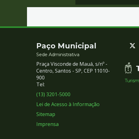
Contato
Paço Municipal
e
Sede Administrativa
Praça Visconde de Mauá, s/nº -
Redes
Centro, Santos - SP, CEP 11010-
900
Turis
Sociais
Tel:
(13) 3201-5000
Lei de Acesso à Informação
Sitemap
Imprensa