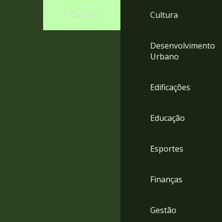
4
Servidor
Cultura
Acessibilidade
5
Desenvolvimento
Urbano
Edificações
Educação
Esportes
Finanças
Gestão