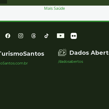
Mais Saúde
Dados Abert
TurismoSantos
/dadosabertos
moSantos.com.br