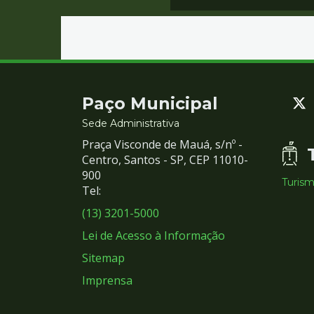
Contato
Paço Municipal
e
Sede Administrativa
Praça Visconde de Mauá, s/nº -
Redes
Centro, Santos - SP, CEP 11010-
900
Turis
Sociais
Tel:
(13) 3201-5000
Lei de Acesso à Informação
Sitemap
Imprensa