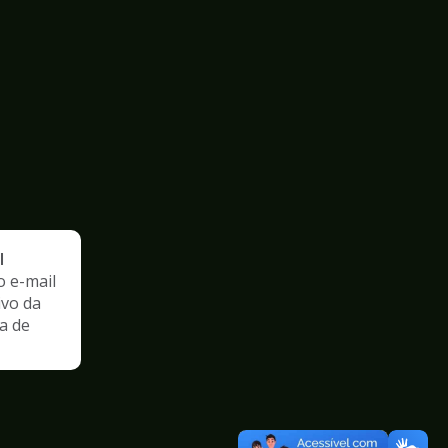
l
o e-mail
ivo da
a de