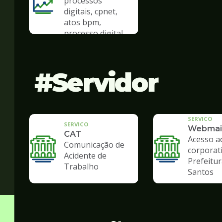
processos
digitais, cpnet,
atos bpm,
processo digital
Servidor
SERVICO
SERVICO
Webmai
CAT
Acesso a
Comunicação de
corporat
Acidente de
Prefeitur
Trabalho
Santos