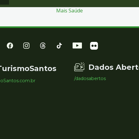
Mais Saúde
Dados Abert
TurismoSantos
/dadosabertos
moSantos.com.br