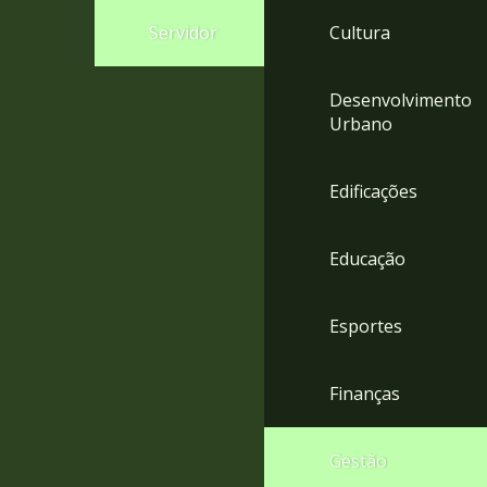
4
Servidor
Cultura
Acessibilidade
5
Desenvolvimento
Urbano
Edificações
Educação
Esportes
Finanças
Gestão