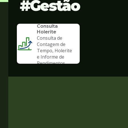
Gestão
SERVICO
Consulta
Holerite
Consulta de
Contagem de
Tempo, Holerite
e Informe de
Rendimentos