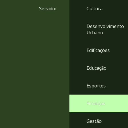
4
Servidor
Cultura
Acessibilidade
5
Desenvolvimento
Urbano
Edificações
Educação
Esportes
Finanças
Gestão