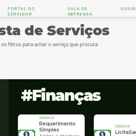
PORTAL DO
SALA DE
OUVID
SERVIDOR
IMPRENSA
ista de Serviços
e os filtros para achar o serviço que procura
Finanças
SERVICO
Requerimento
SERVICO
Simples
LicitaSa