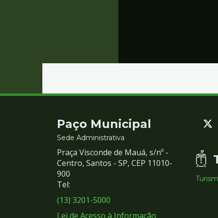
Contato
Paço Municipal
e
Sede Administrativa
Praça Visconde de Mauá, s/nº -
Redes
Centro, Santos - SP, CEP 11010-
900
Turis
Sociais
Tel:
(13) 3201-5000
Lei de Acesso à Informação