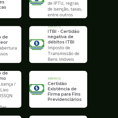
es
de IPTU, regras
cas
de isenção, taxas,
entre outros
SERVICO
ITBI - Certidão
negativa de
o de
débitos ITBI
Teor
Imposto de
 abertura
Transmissão de
ssos
Bens Imóveis
o de
mo
SERVICO
icença /
Certidão
Existência de
 Lixo
Firma para Fins
/ ISSQN
Previdenciários
ções