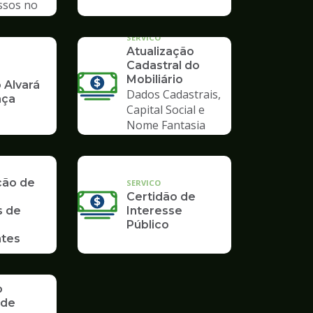
ssos no
mpo
SERVICO
Atualização
Cadastral do
Mobiliário
 Alvará
Dados Cadastrais,
nça
Capital Social e
Nome Fantasia
ção de
SERVICO
Certidão de
s de
Interesse
Público
tes
o
 de