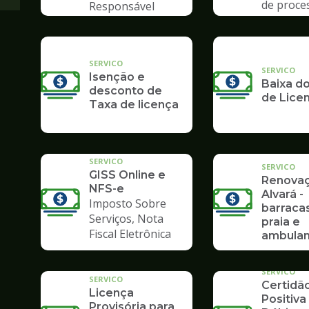
de proce
Responsável
Poupate
Tributário
SERVICO
SERVICO
Isenção e
Baixa do
desconto de
de Lice
Taxa de licença
SERVICO
SERVICO
GISS Online e
Renova
NFS-e
Alvará -
Imposto Sobre
barraca
Serviços, Nota
praia e
Fiscal Eletrônica
ambulan
SERVICO
SERVICO
Certidã
Licença
Positiva
Provisória para