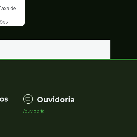
Taxa de
ções
os
Ouvidoria
/ouvidoria