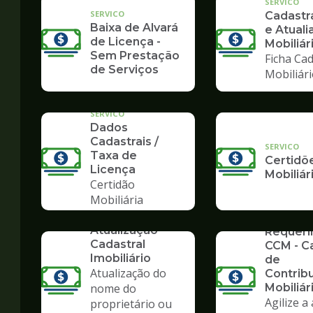
SERVICO
SERVICO
Cadast
Baixa de Alvará
e Atuali
de Licença -
Mobiliár
Sem Prestação
Ficha Cad
de Serviços
Mobiliár
SERVICO
Dados
Cadastrais /
SERVICO
Taxa de
Certidõ
Licença
Mobiliár
Certidão
Mobiliária
SERVICO
SERVICO
Atualização
Requer
Cadastral
CCM - C
Imobiliário
de
Atualização do
Contrib
nome do
Mobiliár
Agilize a
proprietário ou