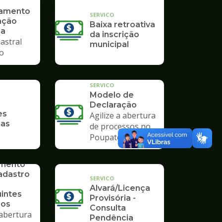
ramento
SERVICO
ação
Baixa retroativa
ia
da inscrição
astral
municipal
io
SERVICO
Modelo de
Declaração
es
Agilize a abertura
ias
de processos no
Poupatempo
imento
adastro
SERVICO
Alvará/Licença
uintes
Provisória -
ios
Consulta
 abertura
Pendência