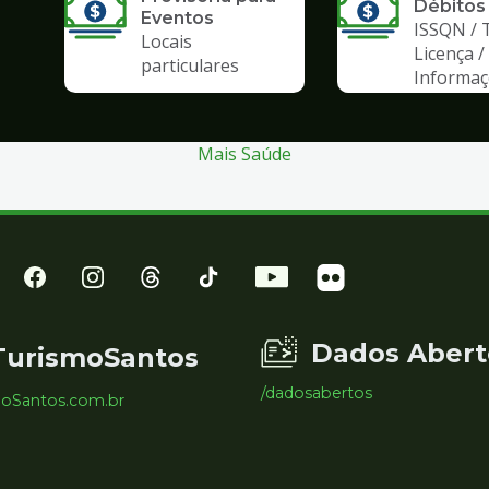
Débitos
Eventos
ISSQN / 
Locais
Licença /
particulares
Informa
Mais Saúde
Dados Abert
TurismoSantos
/dadosabertos
moSantos.com.br