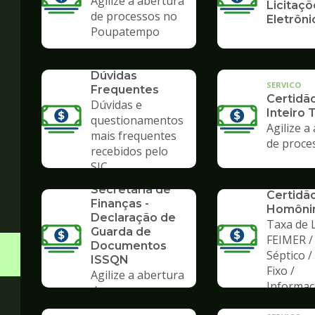
Agilize a abertura
Licitaçõ
de processos no
Eletrôni
Poupatempo
SERVICO
Dúvidas
SERVICO
Frequentes
Certidã
Dúvidas e
Inteiro 
questionamentos
Agilize a
mais frequentes
de proce
recebidos pelo
SERVICO
SIC
Formulários da
SERVICO
Secretaria de
Certidã
Finanças -
Homôni
Declaração de
Taxa de L
Guarda de
FEIMER /
Documentos
Séptico 
ISSQN
Fixo /
Agilize a abertura
Informa
de processos no
Poupatempo