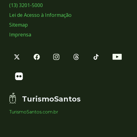
Sociais
(13) 3201-5000
Lei de Acesso à Informação
Sitemap
Imprensa
TurismoSantos
TurismoSantos.com.br