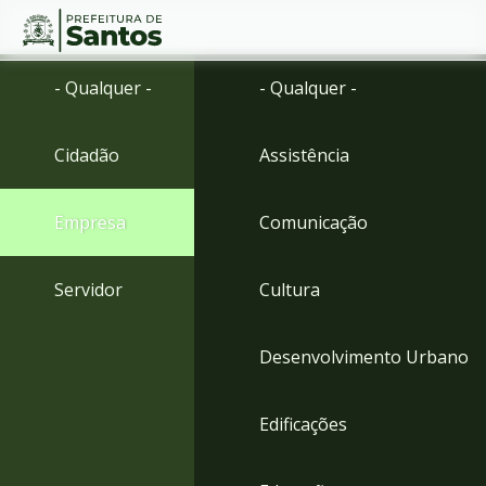
Ir
Conteúdo
- Qualquer -
- Qualquer -
para
o
conteúdo
Cidadão
Assistência
1
Ir
para
Empresa
Comunicação
o
menu
2
Servidor
Cultura
Ir
para
busca
Desenvolvimento Urbano
3
Ir
para
Edificações
o
rodapé