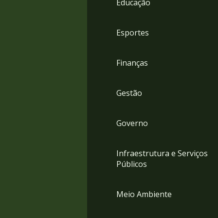
Educação
4
Acessibilidade
5
Esportes
Finanças
Gestão
Governo
Infraestrutura e Serviços
Públicos
Meio Ambiente