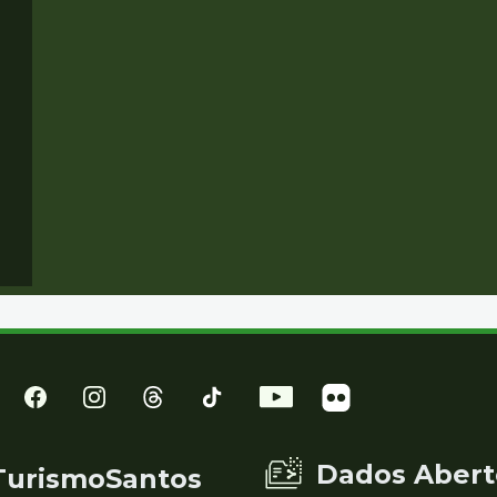
Dados Abert
TurismoSantos