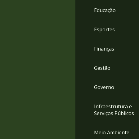
4
Educação
Acessibilidade
5
Esportes
Finanças
Gestão
Governo
Infraestrutura e
Serviços Públicos
Meio Ambiente