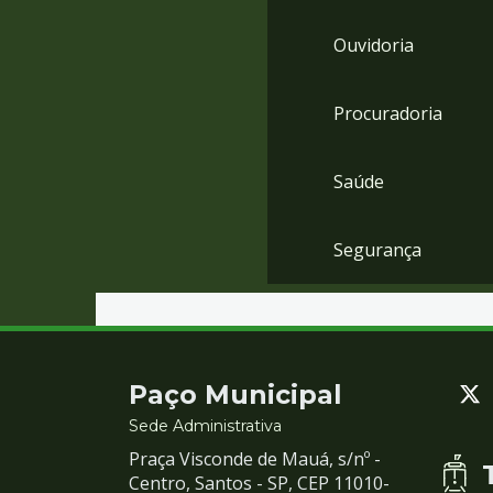
Ouvidoria
Procuradoria
Saúde
Segurança
Contato
Paço Municipal
e
Sede Administrativa
Praça Visconde de Mauá, s/nº -
Redes
Centro, Santos - SP, CEP 11010-