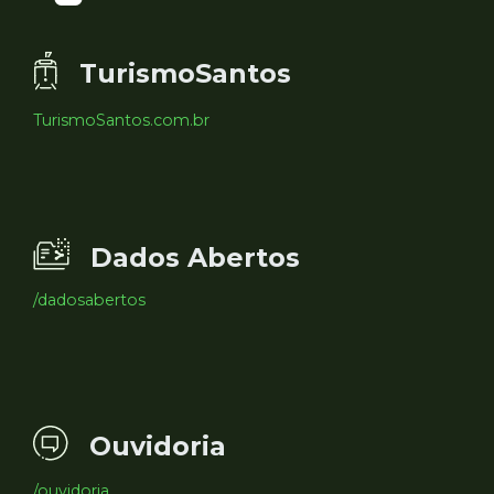
TurismoSantos
TurismoSantos.com.br
Dados Abertos
/dadosabertos
Ouvidoria
/ouvidoria