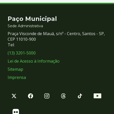
Contato
Paço Municipal
e
Sede Administrativa
Praça Visconde de Mauá, s/nº - Centro, Santos - SP,
Redes
CEP 11010-900
Tel:
Sociais
(13) 3201-5000
Lei de Acesso à Informação
Sitemap
Imprensa