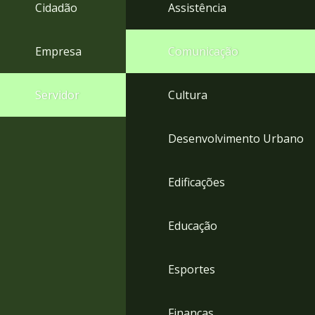
4
Cidadão
Assistência
Acessibilidade
5
Empresa
Comunicação
Servidor
Cultura
Desenvolvimento Urbano
Edificações
Educação
Esportes
Finanças