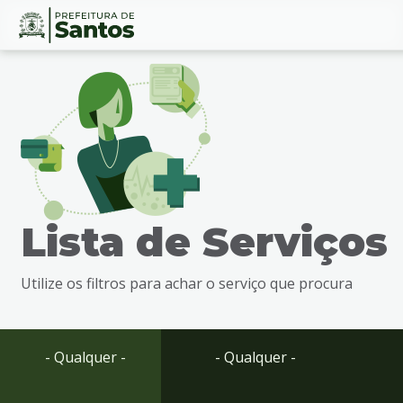
Ir
Conteúdo
para
o
conteúdo
1
Ir
para
o
menu
Lista de Serviços
2
Ir
para
Utilize os filtros para achar o serviço que procura
busca
3
Ir
para
- Qualquer -
- Qualquer -
o
rodapé