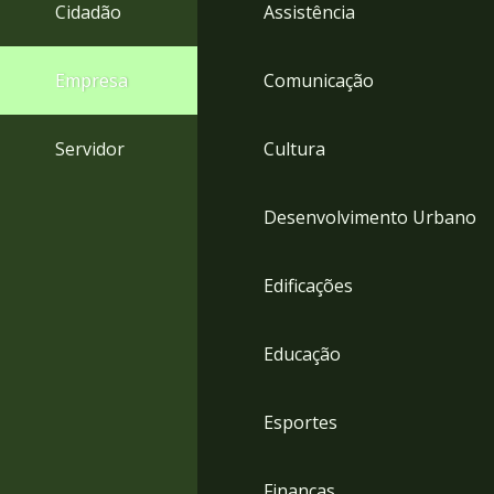
4
Cidadão
Assistência
Acessibilidade
5
Empresa
Comunicação
Servidor
Cultura
Desenvolvimento Urbano
Edificações
Educação
Esportes
Finanças