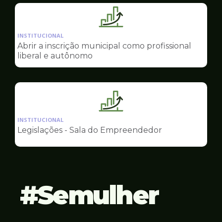
Empreendedor
Ilustração
da
INSTITUCIONAL
pagina
Abrir a inscrição municipal como profissional
de
liberal e autônomo
Sala
do
Empreendedor
Ilustração
da
INSTITUCIONAL
pagina
Legislações - Sala do Empreendedor
de
Sala
do
Empreendedor
Semulher