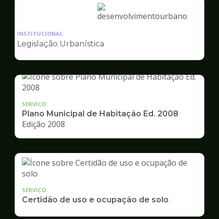
Ilustração
da
INSTITUCIONAL
pagina
Legislação Urbanística
de
Desenvolvimento
Urbano
SERVICO
Plano Municipal de Habitação Ed. 2008
Edição 2008
SERVICO
Certidão de uso e ocupação de solo