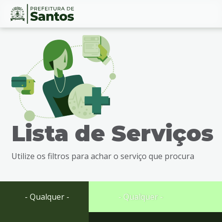
Ir
Conteúdo
para
o
conteúdo
1
Ir
para
o
menu
Lista de Serviços
2
Ir
para
Utilize os filtros para achar o serviço que procura
busca
3
Ir
para
- Qualquer -
- Qualquer -
o
rodapé