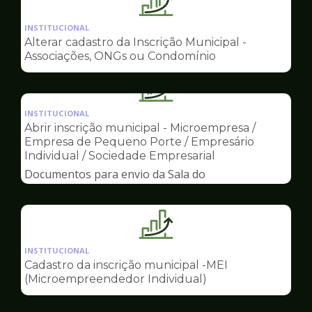
Ilustração
da
INSTITUCIONAL
pagina
Alterar cadastro da Inscrição Municipal -
de
Associações, ONGs ou Condomínio
Sala
do
Ilustração
Empreendedor
da
INSTITUCIONAL
pagina
Abrir inscrição municipal - Microempresa /
de
Empresa de Pequeno Porte / Empresário
Sala
Individual / Sociedade Empresarial
do
Documentos para envio da Sala do
Empreendedor
Empreendedor
Ilustração
da
INSTITUCIONAL
pagina
Cadastro da inscrição municipal -MEI
de
(Microempreendedor Individual)
Sala
do