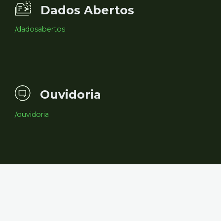
Dados Abertos
/dadosabertos
Ouvidoria
/ouvidoria