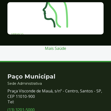
SERVICO
Programa Santos Acessível
Mais Saúde
Contato
Paço Municipal
e
Sede Administrativa
Praça Visconde de Mauá, s/nº - Centro, Santos - SP,
Redes
CEP 11010-900
Tel:
Sociais
(13) 3201-5000