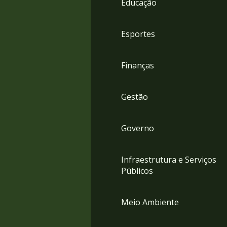
Educação
4
Acessibilidade
5
Esportes
Finanças
Gestão
Governo
Infraestrutura e Serviços
Públicos
Meio Ambiente