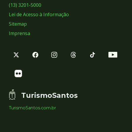
Sociais
(13) 3201-5000
Lei de Acesso à Informação
Sitemap
Imprensa
TurismoSantos
TurismoSantos.com.br