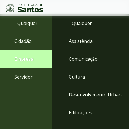
Ir
Conteúdo
- Qualquer -
- Qualquer -
para
o
conteúdo
Cidadão
Assistência
1
Ir
para
Empresa
Comunicação
o
menu
2
Servidor
Cultura
Ir
para
busca
Desenvolvimento Urbano
3
Ir
para
Edificações
o
rodapé