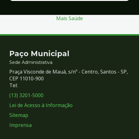
Segurança
Mais Saúde
Contato
Paço Municipal
e
Sede Administrativa
Praça Visconde de Mauá, s/nº - Centro, Santos - SP,
Redes
CEP 11010-900
Tel:
Sociais
(13) 3201-5000
Lei de Acesso à Informação
Sitemap
Imprensa