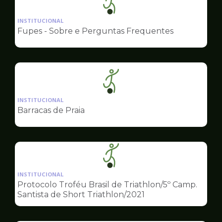
Ilustração
da
INSTITUCIONAL
pagina
Fupes - Sobre e Perguntas Frequentes
de
Esportes
Ilustração
da
INSTITUCIONAL
pagina
Barracas de Praia
de
Esportes
Ilustração
da
INSTITUCIONAL
pagina
Protocolo Troféu Brasil de Triathlon/5º Camp.
de
Santista de Short Triathlon/2021
Esportes