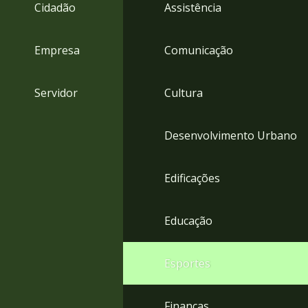
4
Cidadão
Assistência
Acessibilidade
5
Empresa
Comunicação
Servidor
Cultura
Desenvolvimento Urbano
Edificações
Educação
Esportes
Finanças