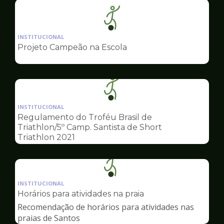
Ilustração
da
INSTITUCIONAL
pagina
Projeto Campeão na Escola
de
Esportes
Ilustração
da
INSTITUCIONAL
pagina
Regulamento do Troféu Brasil de
de
Triathlon/5º Camp. Santista de Short
Esportes
Triathlon 2021
Ilustração
da
INSTITUCIONAL
pagina
Horários para atividades na praia
de
Recomendação de horários para atividades nas
Esportes
praias de Santos