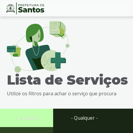
Ir
Conteúdo
para
o
conteúdo
1
Ir
para
o
menu
Lista de Serviços
2
Ir
para
Utilize os filtros para achar o serviço que procura
busca
3
Ir
para
- Qualquer -
- Qualquer -
o
rodapé