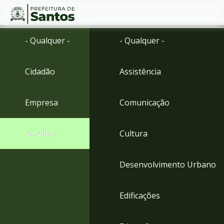
Ir
Conteúdo
- Qualquer -
- Qualquer -
para
o
conteúdo
Cidadão
Assistência
1
Ir
para
Empresa
Comunicação
o
menu
2
Servidor
Cultura
Ir
para
busca
Desenvolvimento Urbano
3
Ir
para
Edificações
o
rodapé