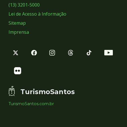
Sociais
(13) 3201-5000
Lei de Acesso à Informação
Sitemap
Imprensa
TurismoSantos
TurismoSantos.com.br