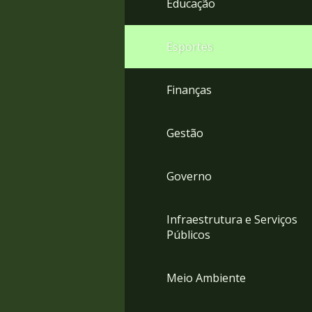
Educação
4
Acessibilidade
5
Esportes
Finanças
Gestão
Governo
Infraestrutura e Serviços
Públicos
Meio Ambiente