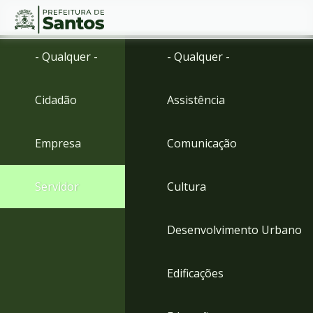
Ir
Conteúdo
- Qualquer -
- Qualquer -
para
o
conteúdo
Cidadão
Assistência
1
Ir
para
Empresa
Comunicação
o
menu
2
Servidor
Cultura
Ir
para
busca
Desenvolvimento Urbano
3
Ir
para
Edificações
o
rodapé