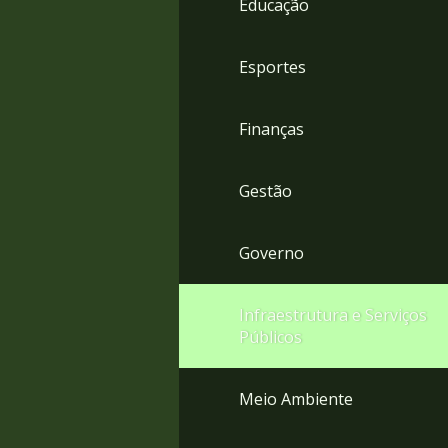
Educação
4
Acessibilidade
5
Esportes
Finanças
Gestão
Governo
Infraestrutura e Serviços
Públicos
Meio Ambiente