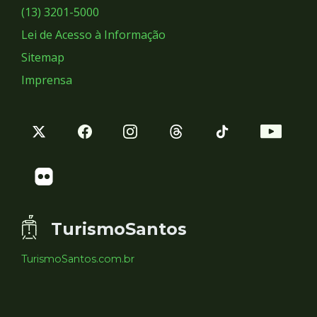
Sociais
(13) 3201-5000
Lei de Acesso à Informação
Sitemap
Imprensa
TurismoSantos
TurismoSantos.com.br