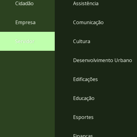
4
Cidadão
Assistência
Acessibilidade
5
Empresa
Comunicação
Servidor
Cultura
Desenvolvimento Urbano
Edificações
Educação
Esportes
Finanças