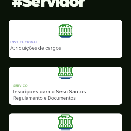
Servidor
Ilustração
da
INSTITUCIONAL
pagina
Atribuições de cargos
de
Servidor
SERVICO
Inscrições para o Sesc Santos
Regulamento e Documentos