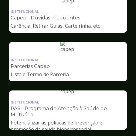
Ilustração
da
INSTITUCIONAL
pagina
Capep - Dúvidas Frequentes
de
Carência, Retirar Guias, Carteirinha, etc
Capep
Ilustração
da
INSTITUCIONAL
pagina
Parcerias Capep
de
Lista e Termo de Parceria
Capep
Ilustração
da
INSTITUCIONAL
pagina
PAS - Programa de Atenção à Saúde do
de
Mutuário
Capep
Potencializar as políticas de prevenção e
promoção da saúde biopsicossocial