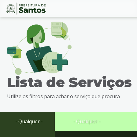
Ir
Conteúdo
para
o
conteúdo
1
Ir
para
o
menu
Lista de Serviços
2
Ir
para
Utilize os filtros para achar o serviço que procura
busca
3
Ir
para
- Qualquer -
- Qualquer -
o
rodapé