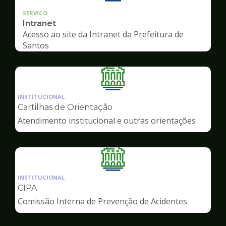
SERVICO
Intranet
Acesso ao site da Intranet da Prefeitura de
Santos
Ilustração
da
INSTITUCIONAL
pagina
Cartilhas de Orientação
de
Atendimento institucional e outras orientações
Servidor
Ilustração
da
INSTITUCIONAL
pagina
CIPA
de
Comissão Interna de Prevenção de Acidentes
Servidor