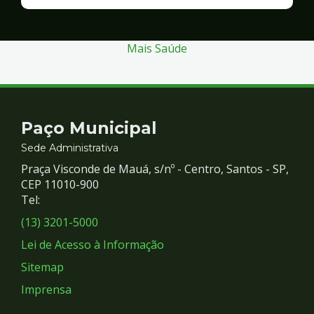
Finanças
e
Gestão
Mais Saúde
Contato
Paço Municipal
e
Sede Administrativa
Praça Visconde de Mauá, s/nº - Centro, Santos - SP,
Redes
CEP 11010-900
Tel:
Sociais
(13) 3201-5000
Lei de Acesso à Informação
Sitemap
Imprensa