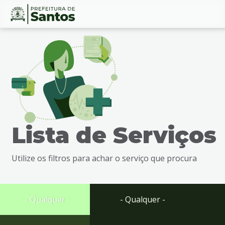
Ir
Conteúdo
para
o
conteúdo
1
Ir
para
o
menu
Lista de Serviços
2
Ir
para
Utilize os filtros para achar o serviço que procura
busca
3
Ir
para
- Qualquer -
- Qualquer -
o
rodapé