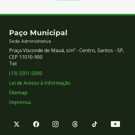
Contato
Paço Municipal
e
Sede Administrativa
Praça Visconde de Mauá, s/nº - Centro, Santos - SP,
Redes
CEP 11010-900
Tel:
Sociais
(13) 3201-5000
Lei de Acesso à Informação
Sitemap
Imprensa