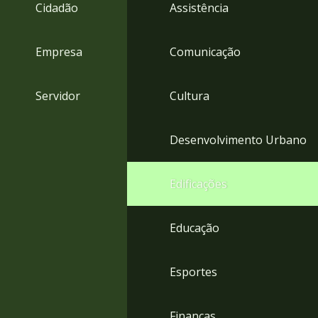
4
Cidadão
Assistência
Acessibilidade
5
Empresa
Comunicação
Servidor
Cultura
Desenvolvimento Urbano
Edificações
Educação
Esportes
Finanças