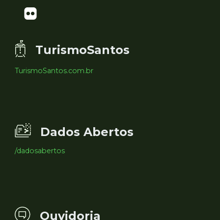
TurismoSantos
TurismoSantos.com.br
Dados Abertos
/dadosabertos
Ouvidoria