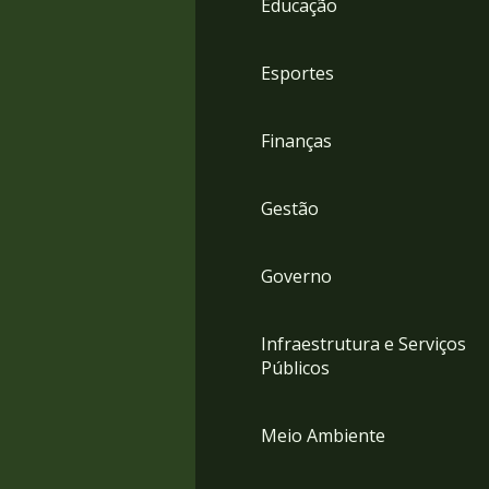
Educação
4
Acessibilidade
5
Esportes
Finanças
Gestão
Governo
Infraestrutura e Serviços
Públicos
Meio Ambiente