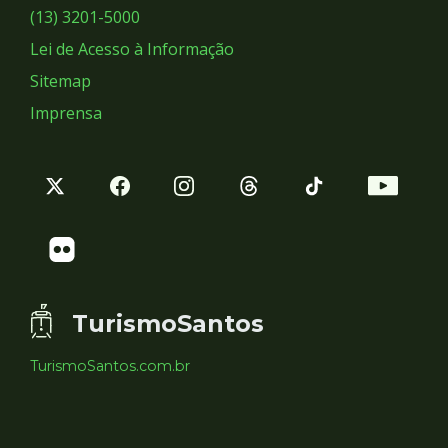
Sociais
(13) 3201-5000
Lei de Acesso à Informação
Sitemap
Imprensa
TurismoSantos
TurismoSantos.com.br