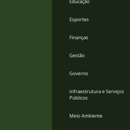
Educação
4
Acessibilidade
5
Esportes
Finanças
Gestão
Governo
Infraestrutura e Serviços
Públicos
Meio Ambiente