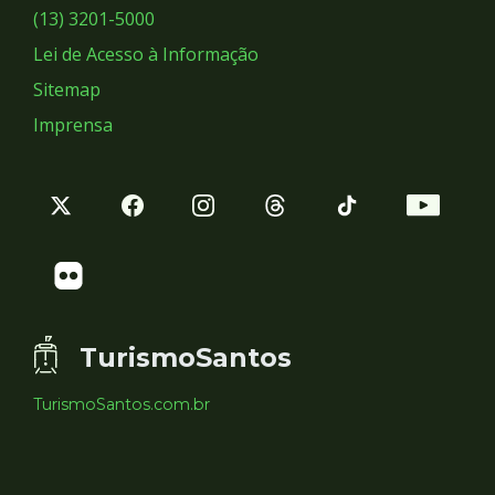
Sociais
(13) 3201-5000
Lei de Acesso à Informação
Sitemap
Imprensa
TurismoSantos
TurismoSantos.com.br