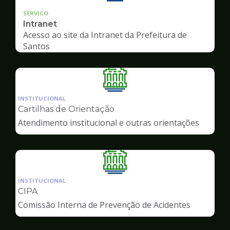
SERVICO
Intranet
Acesso ao site da Intranet da Prefeitura de
Santos
Ilustração
da
INSTITUCIONAL
pagina
Cartilhas de Orientação
de
Atendimento institucional e outras orientações
Servidor
Ilustração
da
INSTITUCIONAL
pagina
CIPA
de
Comissão Interna de Prevenção de Acidentes
Servidor