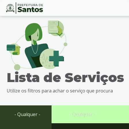
Ir
Conteúdo
para
o
conteúdo
1
Ir
para
o
menu
Lista de Serviços
2
Ir
para
Utilize os filtros para achar o serviço que procura
busca
3
Ir
para
- Qualquer -
- Qualquer -
o
rodapé