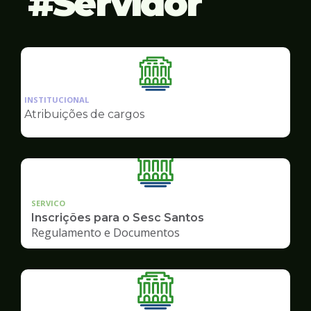
Servidor
Ilustração
da
INSTITUCIONAL
pagina
Atribuições de cargos
de
Servidor
SERVICO
Inscrições para o Sesc Santos
Regulamento e Documentos