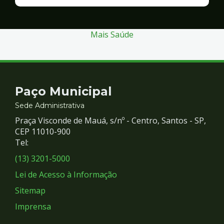
Finanças
e
Gestão
Mais Saúde
Contato
Paço Municipal
e
Sede Administrativa
Praça Visconde de Mauá, s/nº - Centro, Santos - SP,
Redes
CEP 11010-900
Tel:
Sociais
(13) 3201-5000
Lei de Acesso à Informação
Sitemap
Imprensa