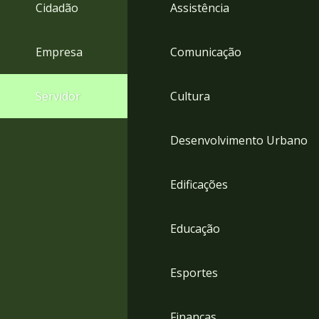
4
Cidadão
Assistência
Acessibilidade
5
Empresa
Comunicação
Servidor
Cultura
Desenvolvimento Urbano
Edificações
Educação
Esportes
Finanças