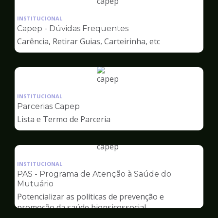
Ilustração
da
INSTITUCIONAL
pagina
Capep - Dúvidas Frequentes
de
Carência, Retirar Guias, Carteirinha, etc
Capep
Ilustração
da
INSTITUCIONAL
pagina
Parcerias Capep
de
Lista e Termo de Parceria
Capep
Ilustração
da
INSTITUCIONAL
pagina
PAS - Programa de Atenção à Saúde do
de
Mutuário
Capep
Potencializar as políticas de prevenção e
promoção da saúde biopsicossocial