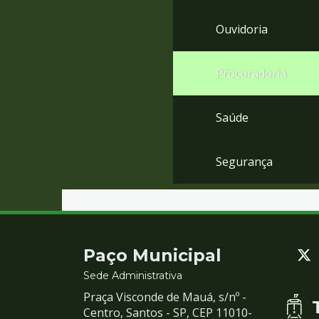
Ouvidoria
Procuradoria
Saúde
Segurança
Contato
Paço Municipal
e
Sede Administrativa
Praça Visconde de Mauá, s/nº -
Redes
Centro, Santos - SP, CEP 11010-