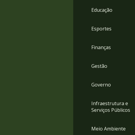
4
Educação
Acessibilidade
5
Esportes
Finanças
Gestão
Governo
Infraestrutura e
Serviços Públicos
Meio Ambiente