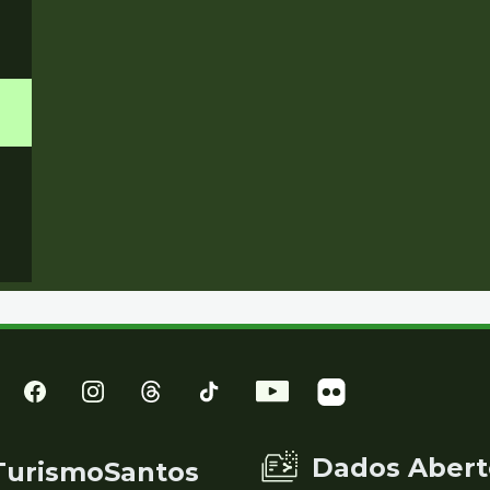
Dados Abert
TurismoSantos