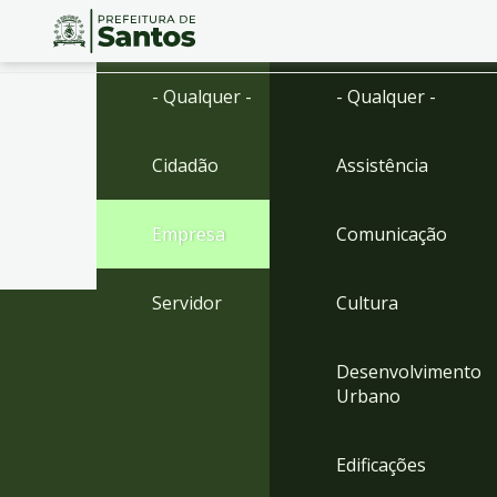
Ir
Conteúdo
- Qualquer -
- Qualquer -
para
o
conteúdo
Cidadão
Assistência
1
Ir
para
Empresa
Comunicação
o
menu
2
Servidor
Cultura
Ir
para
busca
Desenvolvimento
3
Urbano
Ir
para
o
Edificações
rodapé