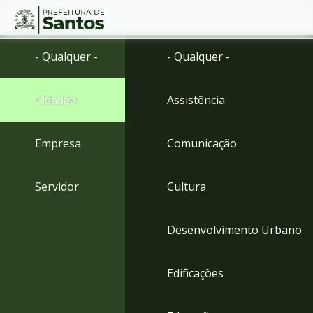
Ir
Conteúdo
- Qualquer -
- Qualquer -
para
o
conteúdo
Cidadão
Assistência
1
Ir
para
Empresa
Comunicação
o
menu
2
Servidor
Cultura
Ir
para
busca
Desenvolvimento Urbano
3
Ir
para
Edificações
o
rodapé