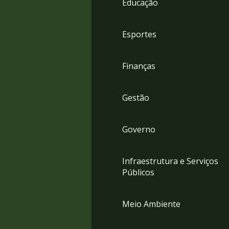
Educação
4
Acessibilidade
5
Esportes
Finanças
Gestão
Governo
Infraestrutura e Serviços
Públicos
Meio Ambiente