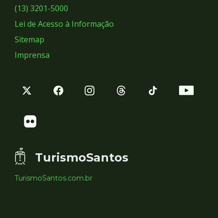
Sociais
(13) 3201-5000
Lei de Acesso à Informação
Sitemap
Imprensa
TurismoSantos
TurismoSantos.com.br