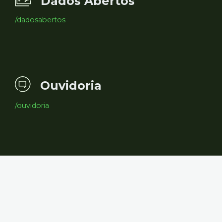
Dados Abertos
/dadosabertos
Ouvidoria
/ouvidoria