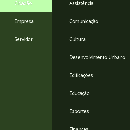
4
Cidadão
Assistência
Acessibilidade
5
Empresa
Comunicação
Servidor
Cultura
Desenvolvimento Urbano
Edificações
Educação
Esportes
Finanças