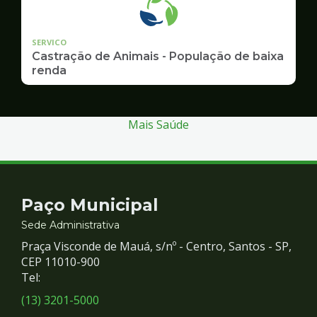
SERVICO
Castração de Animais - População de baixa
renda
Mais Saúde
Contato
Paço Municipal
e
Sede Administrativa
Praça Visconde de Mauá, s/nº - Centro, Santos - SP,
Redes
CEP 11010-900
Tel:
Sociais
(13) 3201-5000