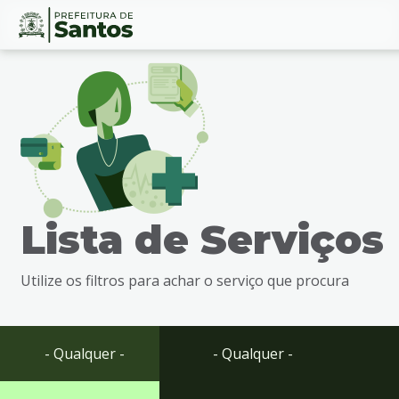
Ir
Conteúdo
para
o
conteúdo
1
Ir
para
o
menu
Lista de Serviços
2
Ir
para
Utilize os filtros para achar o serviço que procura
busca
3
Ir
para
- Qualquer -
- Qualquer -
o
rodapé