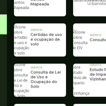
Ilustração
Urbanísti
Mapeada
da
pagina
de
Desenvolvime
Urbano
SERVICO
Certidão de uso
SERVICO
e ocupação de
Consult
solo
SERVICO
SERVICO
Estudo 
Consulta de Lei
de Impa
de Uso e
Vizinhan
Ocupação do
Solo