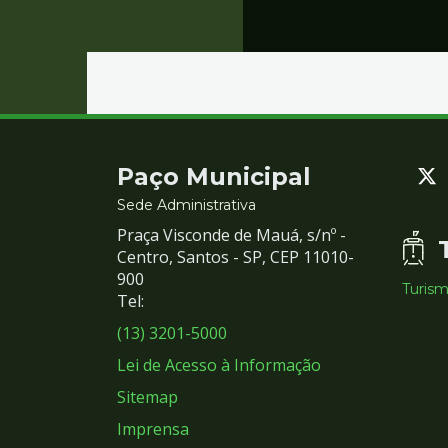
Contato
Paço Municipal
e
Sede Administrativa
Praça Visconde de Mauá, s/nº -
Redes
Centro, Santos - SP, CEP 11010-
900
Turis
Sociais
Tel:
(13) 3201-5000
Lei de Acesso à Informação
Sitemap
Imprensa