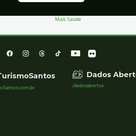
Mais Saúde
Dados Abert
TurismoSantos
/dadosabertos
moSantos.com.br