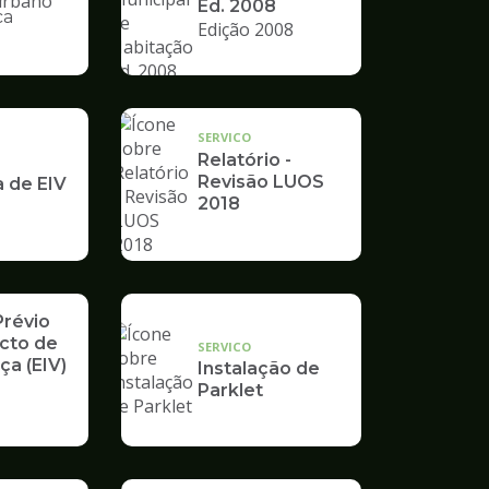
Ed. 2008
ca
Edição 2008
nto
SERVICO
Relatório -
Revisão LUOS
a de EIV
2018
Prévio
cto de
SERVICO
ça (EIV)
Instalação de
Parklet