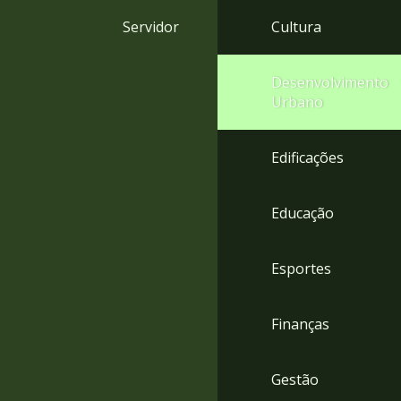
4
Servidor
Cultura
Acessibilidade
5
Desenvolvimento
Urbano
Edificações
Educação
Esportes
Finanças
Gestão