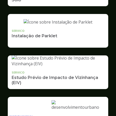
SERVICO
Instalação de Parklet
SERVICO
Estudo Prévio de Impacto de Vizinhança
(EIV)
Ilustração
da