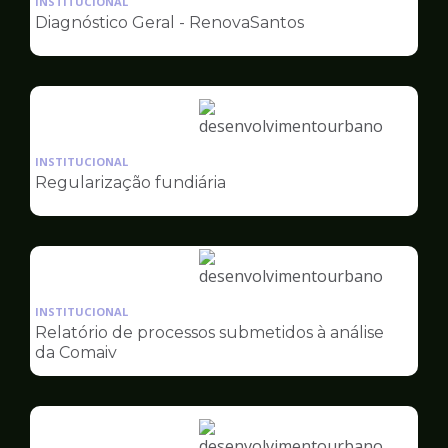
INSTITUCIONAL
pagina
Diagnóstico Geral - RenovaSantos
de
Desenvolvimento
Urbano
Ilustração
da
INSTITUCIONAL
pagina
Regularização fundiária
de
Desenvolvimento
Urbano
Ilustração
da
INSTITUCIONAL
pagina
Relatório de processos submetidos à análise
de
da Comaiv
Desenvolvimento
Urbano