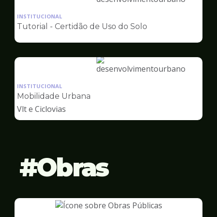
Ilustração
da
INSTITUCIONAL
pagina
Tutorial - Certidão de Uso do Solo
de
Desenvolvimento
Urbano
Ilustração
da
INSTITUCIONAL
pagina
Mobilidade Urbana
de
Vlt e Ciclovias
Desenvolvimento
Urbano
Obras