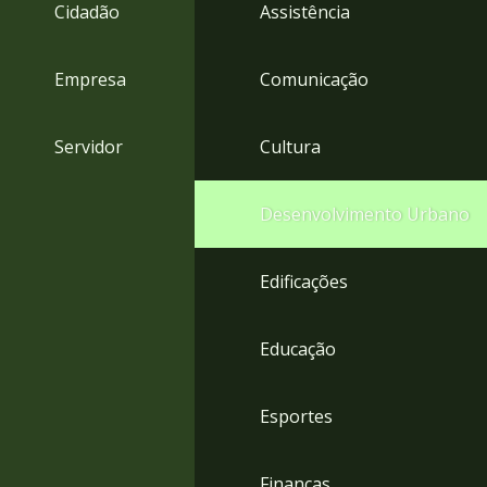
4
Cidadão
Assistência
Acessibilidade
5
Empresa
Comunicação
Servidor
Cultura
Desenvolvimento Urbano
Edificações
Educação
Esportes
Finanças