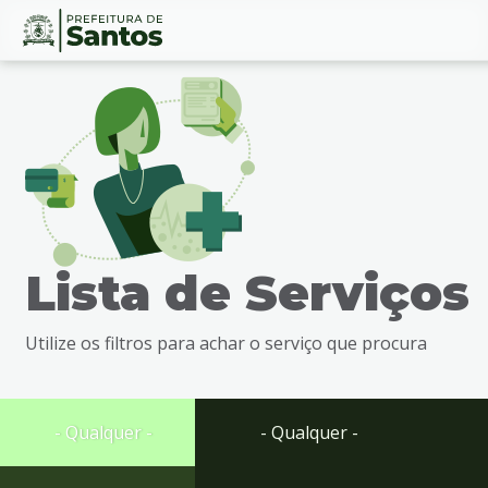
Ir
Conteúdo
para
o
conteúdo
1
Ir
para
o
menu
Lista de Serviços
2
Ir
para
Utilize os filtros para achar o serviço que procura
busca
3
Ir
para
- Qualquer -
- Qualquer -
o
rodapé