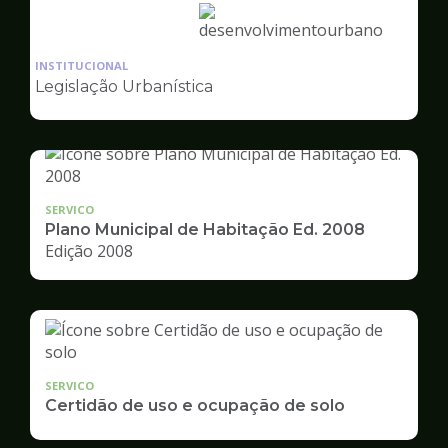
Ilustração
da
INSTITUCIONAL
pagina
Legislação Urbanística
de
Desenvolvimento
Urbano
SERVICO
Plano Municipal de Habitação Ed. 2008
Edição 2008
SERVICO
Certidão de uso e ocupação de solo