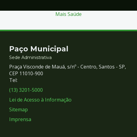
Mais Saúde
Contato
Paço Municipal
e
Sede Administrativa
Praça Visconde de Mauá, s/nº - Centro, Santos - SP,
Redes
CEP 11010-900
Tel:
Sociais
(13) 3201-5000
Lei de Acesso à Informação
Sitemap
Imprensa