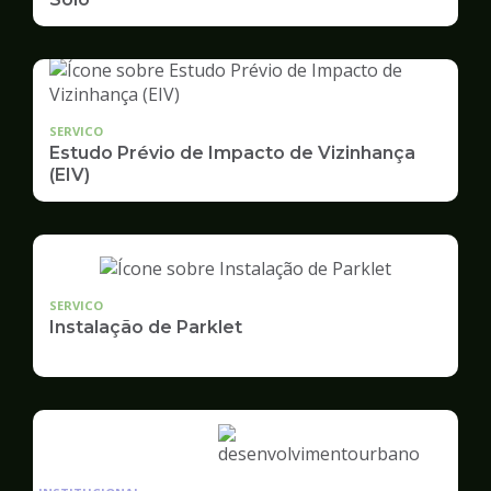
SERVICO
Estudo Prévio de Impacto de Vizinhança
(EIV)
SERVICO
Instalação de Parklet
Ilustração
da