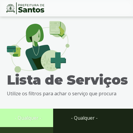
Ir
Conteúdo
para
o
conteúdo
1
Ir
para
o
menu
Lista de Serviços
2
Ir
para
Utilize os filtros para achar o serviço que procura
busca
3
Ir
para
- Qualquer -
- Qualquer -
o
rodapé