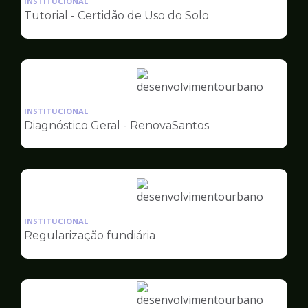
INSTITUCIONAL
pagina
Tutorial - Certidão de Uso do Solo
de
Desenvolvimento
Urbano
Ilustração
da
INSTITUCIONAL
pagina
Diagnóstico Geral - RenovaSantos
de
Desenvolvimento
Urbano
Ilustração
da
INSTITUCIONAL
pagina
Regularização fundiária
de
Desenvolvimento
Urbano
Ilustração