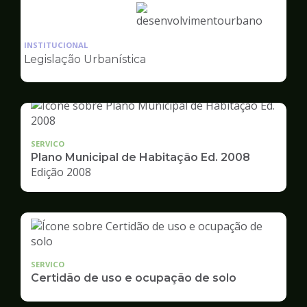
Ilustração
da
INSTITUCIONAL
pagina
Legislação Urbanística
de
Desenvolvimento
Urbano
SERVICO
Plano Municipal de Habitação Ed. 2008
Edição 2008
SERVICO
Certidão de uso e ocupação de solo