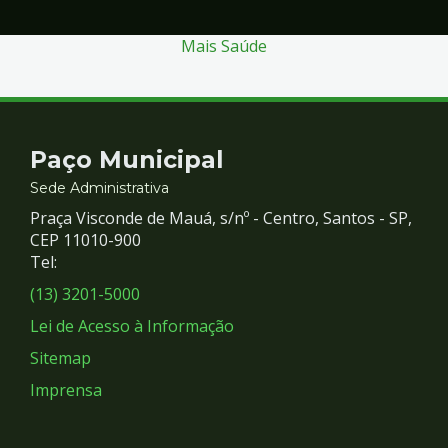
Mais Saúde
Contato
Paço Municipal
e
Sede Administrativa
Praça Visconde de Mauá, s/nº - Centro, Santos - SP,
Redes
CEP 11010-900
Tel:
Sociais
(13) 3201-5000
Lei de Acesso à Informação
Sitemap
Imprensa