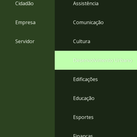
4
Cidadão
Assistência
Acessibilidade
5
Empresa
Comunicação
Servidor
Cultura
Desenvolvimento Urbano
Edificações
Educação
Esportes
Finanças