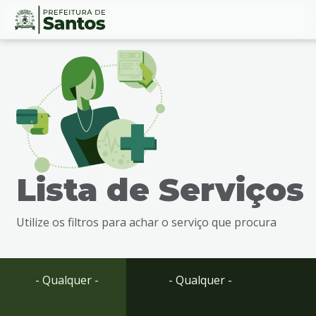
Ir
Conteúdo
para
o
conteúdo
1
Ir
para
o
menu
Lista de Serviços
2
Ir
para
Utilize os filtros para achar o serviço que procura
busca
3
Ir
para
- Qualquer -
- Qualquer -
o
rodapé