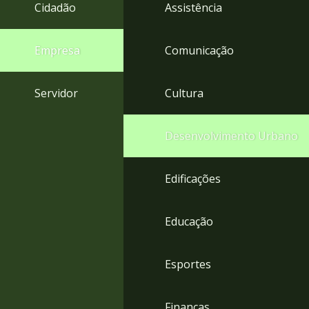
4
Cidadão
Assistência
Acessibilidade
5
Empresa
Comunicação
Servidor
Cultura
Desenvolvimento Urbano
Edificações
Educação
Esportes
Finanças