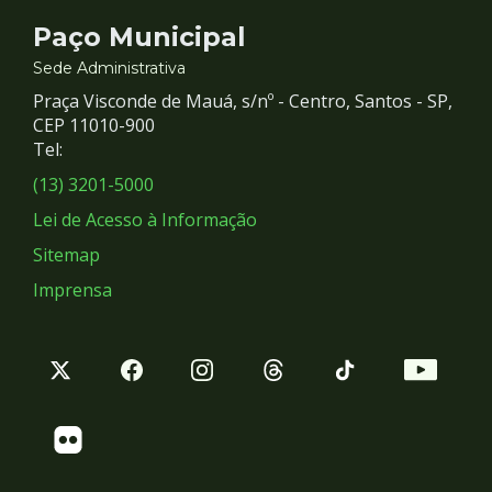
Contato
Paço Municipal
e
Sede Administrativa
Praça Visconde de Mauá, s/nº - Centro, Santos - SP,
Redes
CEP 11010-900
Tel:
Sociais
(13) 3201-5000
Lei de Acesso à Informação
Sitemap
Imprensa