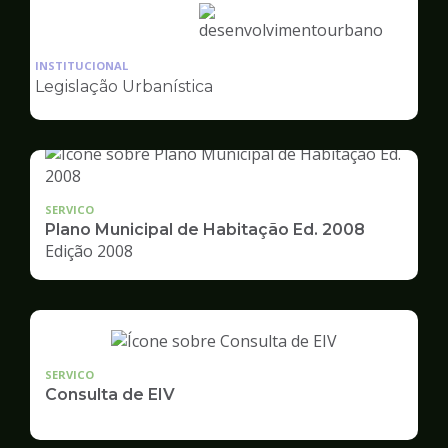
Ilustração
da
INSTITUCIONAL
pagina
Legislação Urbanística
de
Desenvolvimento
Urbano
SERVICO
Plano Municipal de Habitação Ed. 2008
Edição 2008
SERVICO
Consulta de EIV