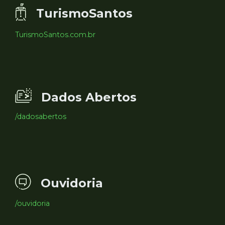
TurismoSantos
TurismoSantos.com.br
Dados Abertos
/dadosabertos
Ouvidoria
/ouvidoria