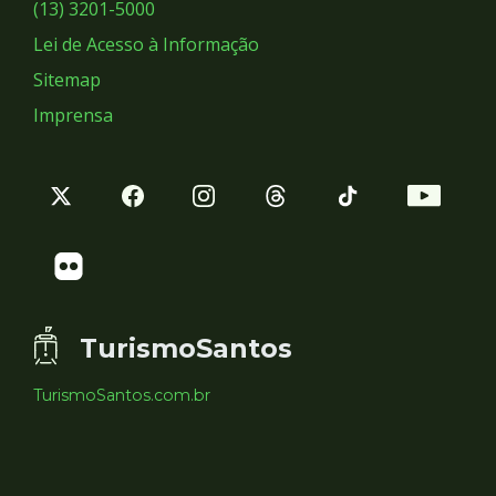
Sociais
(13) 3201-5000
Lei de Acesso à Informação
Sitemap
Imprensa
TurismoSantos
TurismoSantos.com.br