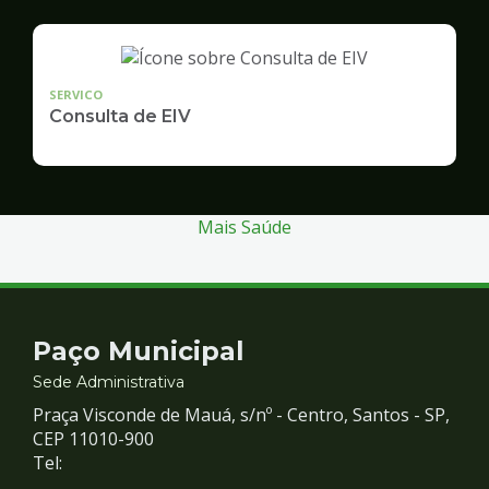
SERVICO
Consulta de EIV
Mais Saúde
Contato
Paço Municipal
e
Sede Administrativa
Praça Visconde de Mauá, s/nº - Centro, Santos - SP,
Redes
CEP 11010-900
Tel: