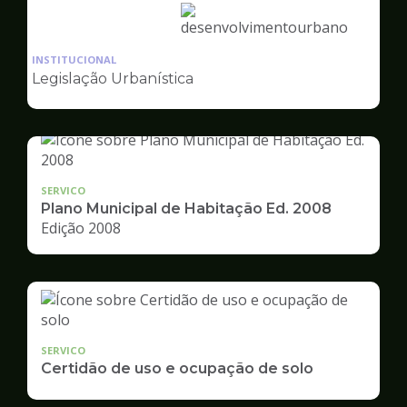
Ilustração
da
INSTITUCIONAL
pagina
Legislação Urbanística
de
Desenvolvimento
Urbano
SERVICO
Plano Municipal de Habitação Ed. 2008
Edição 2008
SERVICO
Certidão de uso e ocupação de solo