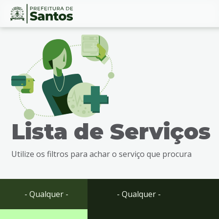
Ir
Conteúdo
para
o
conteúdo
1
Ir
para
o
menu
Lista de Serviços
2
Ir
para
Utilize os filtros para achar o serviço que procura
busca
3
Ir
para
- Qualquer -
- Qualquer -
o
rodapé