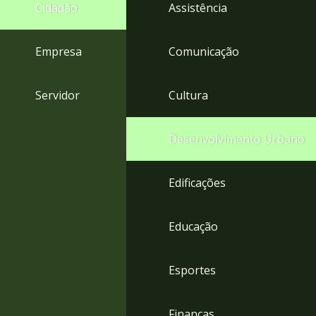
4
Cidadão
Assistência
Acessibilidade
5
Empresa
Comunicação
Servidor
Cultura
Desenvolvimento Urbano
Edificações
Educação
Esportes
Finanças