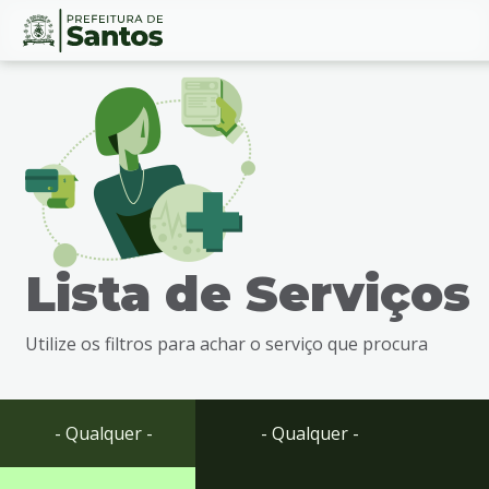
Ir
Conteúdo
para
o
conteúdo
1
Ir
para
o
menu
Lista de Serviços
2
Ir
para
Utilize os filtros para achar o serviço que procura
busca
3
Ir
para
- Qualquer -
- Qualquer -
o
rodapé