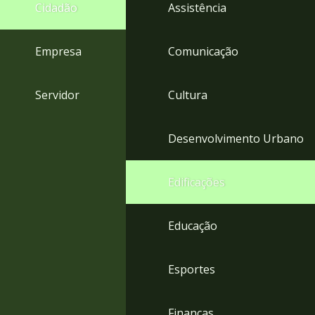
4
Cidadão
Assistência
Acessibilidade
5
Empresa
Comunicação
Servidor
Cultura
Desenvolvimento Urbano
Edificações
Educação
Esportes
Finanças