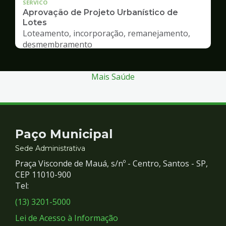
SERVICO
Aprovação de Projeto Urbanístico de
Lotes
Loteamento, incorporação, remanejamento,
desmembramento
Mais Saúde
Contato
Paço Municipal
e
Sede Administrativa
Praça Visconde de Mauá, s/nº - Centro, Santos - SP,
Redes
CEP 11010-900
Tel:
Sociais
(13) 3201-5000
Lei de Acesso à Informação