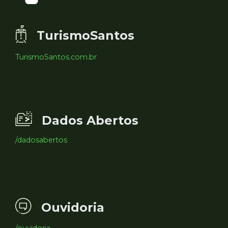
TurismoSantos
TurismoSantos.com.br
Dados Abertos
/dadosabertos
Ouvidoria
/ouvidoria