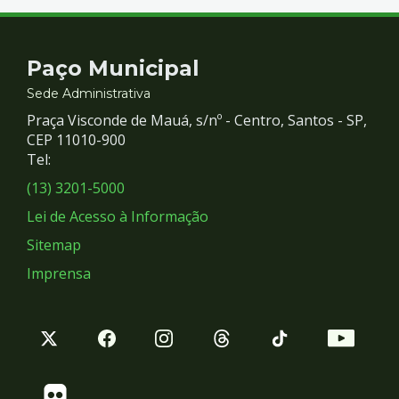
Contato
Paço Municipal
e
Sede Administrativa
Praça Visconde de Mauá, s/nº - Centro, Santos - SP,
Redes
CEP 11010-900
Tel:
Sociais
(13) 3201-5000
Lei de Acesso à Informação
Sitemap
Imprensa