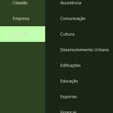
4
Cidadão
Assistência
Acessibilidade
5
Empresa
Comunicação
Servidor
Cultura
Desenvolvimento Urbano
Edificações
Educação
Esportes
Finanças