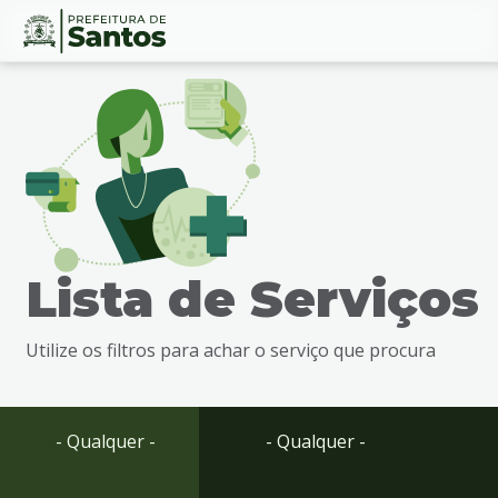
Ir
Conteúdo
para
o
conteúdo
1
Ir
para
o
menu
Lista de Serviços
2
Ir
para
Utilize os filtros para achar o serviço que procura
busca
3
Ir
para
- Qualquer -
- Qualquer -
o
rodapé