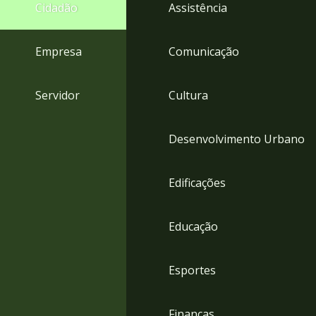
4
Cidadão
Assistência
Acessibilidade
5
Empresa
Comunicação
Servidor
Cultura
Desenvolvimento Urbano
Edificações
Educação
Esportes
Finanças