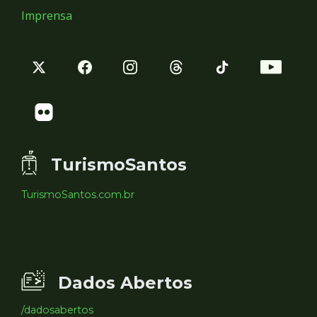
Imprensa
TurismoSantos
TurismoSantos.com.br
Dados Abertos
/dadosabertos