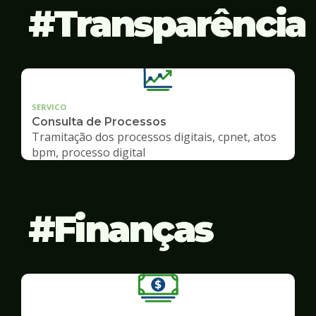
Transparência
SERVICO
Consulta de Processos
Tramitação dos processos digitais, cpnet, atos
bpm, processo digital
Finanças