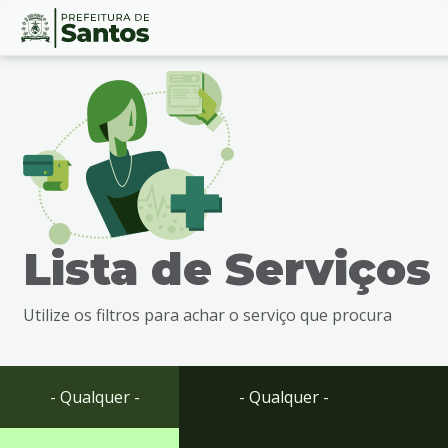
Ir
Conteúdo
para
o
conteúdo
1
Ir
para
o
menu
Lista de Serviços
2
Ir
para
Utilize os filtros para achar o serviço que procura
busca
3
Ir
para
- Qualquer -
- Qualquer -
o
rodapé