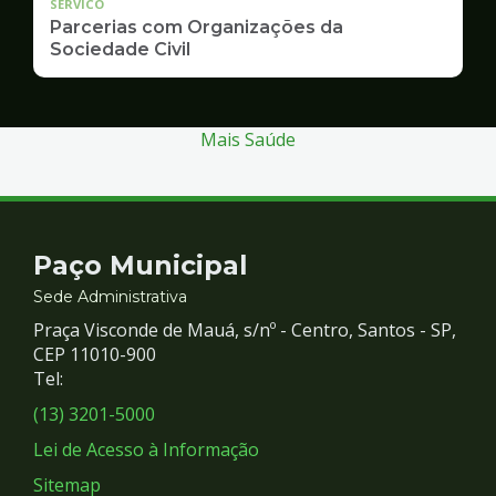
SERVICO
Parcerias com Organizações da
Sociedade Civil
Mais Saúde
Contato
Paço Municipal
e
Sede Administrativa
Praça Visconde de Mauá, s/nº - Centro, Santos - SP,
Redes
CEP 11010-900
Tel:
Sociais
(13) 3201-5000
Lei de Acesso à Informação
Sitemap