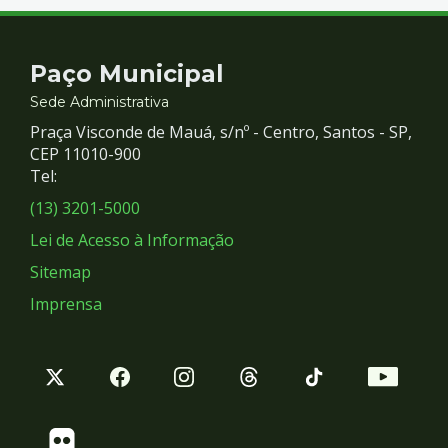
Contato
Paço Municipal
e
Sede Administrativa
Praça Visconde de Mauá, s/nº - Centro, Santos - SP,
Redes
CEP 11010-900
Tel:
Sociais
(13) 3201-5000
Lei de Acesso à Informação
Sitemap
Imprensa