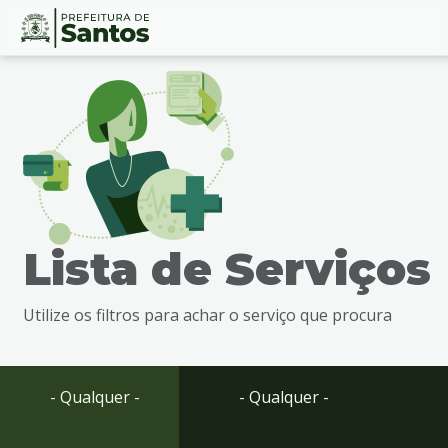
Ir
Conteúdo
para
o
conteúdo
1
Ir
para
o
menu
Lista de Serviços
2
Ir
para
Utilize os filtros para achar o serviço que procura
busca
3
Ir
para
- Qualquer -
- Qualquer -
o
rodapé