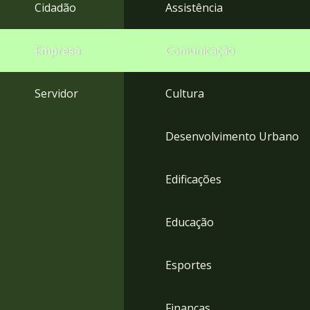
4
Cidadão
Assistência
Acessibilidade
5
Empresa
Comunicação
Servidor
Cultura
Desenvolvimento Urbano
Edificações
Educação
Esportes
Finanças