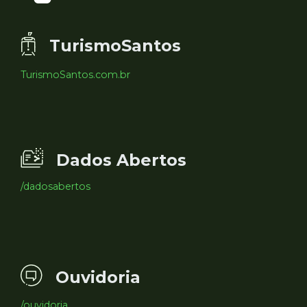
TurismoSantos
TurismoSantos.com.br
Dados Abertos
/dadosabertos
Ouvidoria
/ouvidoria