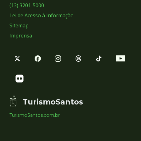
Sociais
(13) 3201-5000
Lei de Acesso à Informação
Sitemap
Imprensa
TurismoSantos
TurismoSantos.com.br