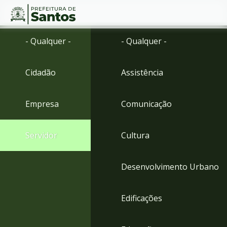
Ir
Conteúdo
- Qualquer -
- Qualquer -
para
o
conteúdo
Cidadão
Assistência
1
Ir
para
Empresa
Comunicação
o
menu
2
Servidor
Cultura
Ir
para
busca
Desenvolvimento Urbano
3
Ir
para
Edificações
o
rodapé