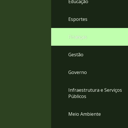
Educação
4
Acessibilidade
5
Esportes
Finanças
Gestão
Governo
Infraestrutura e Serviços
Públicos
Meio Ambiente