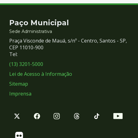
Contato
Paço Municipal
e
Sede Administrativa
Praça Visconde de Mauá, s/nº - Centro, Santos - SP,
Redes
CEP 11010-900
Tel:
Sociais
(13) 3201-5000
Lei de Acesso à Informação
Sitemap
Imprensa