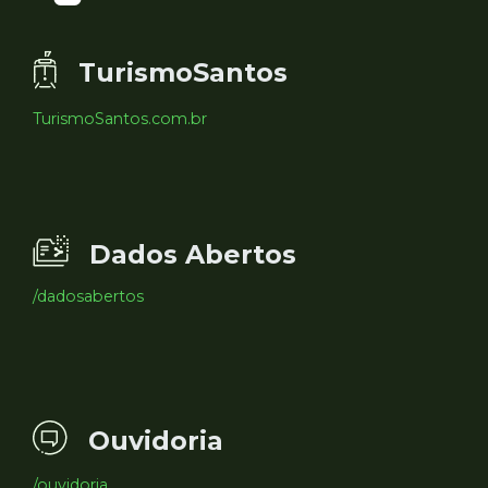
TurismoSantos
TurismoSantos.com.br
Dados Abertos
/dadosabertos
Ouvidoria
/ouvidoria