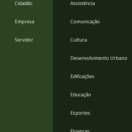
4
Cidadão
Assistência
Acessibilidade
5
Empresa
Comunicação
Servidor
Cultura
Desenvolvimento Urbano
Edificações
Educação
Esportes
Finanças