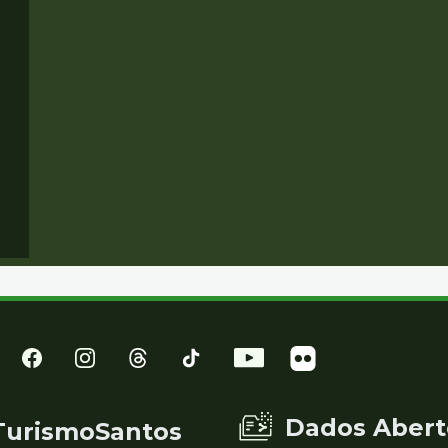
Dados Abert
TurismoSantos