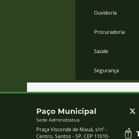
Ouvidoria
Procuradoria
Saúde
Segurança
Contato
Paço Municipal
e
Sede Administrativa
Praça Visconde de Mauá, s/nº -
Redes
Centro, Santos - SP, CEP 11010-