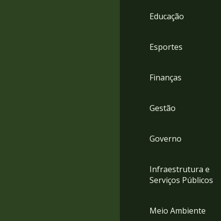
4
Educação
Acessibilidade
5
Esportes
Finanças
Gestão
Governo
Infraestrutura e
Serviços Públicos
Meio Ambiente