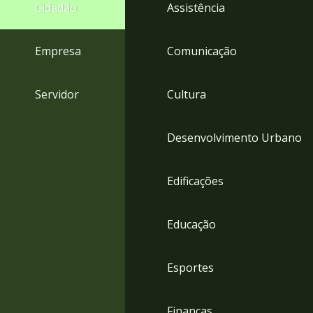
4
Cidadão
Assistência
Acessibilidade
5
Empresa
Comunicação
Servidor
Cultura
Desenvolvimento Urbano
Edificações
Educação
Esportes
Finanças