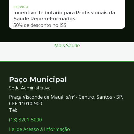
SERVICO
Incentivo Tributário para Profissionais da
Saúde Recém-Formados
50% de desconto no ISS
Mais Saúde
Contato
Paço Municipal
e
Sede Administrativa
Praça Visconde de Mauá, s/nº - Centro, Santos - SP,
Redes
CEP 11010-900
Tel:
Sociais
(13) 3201-5000
Lei de Acesso à Informação