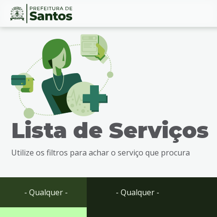
Ir
Conteúdo
para
o
conteúdo
1
Ir
para
o
menu
Lista de Serviços
2
Ir
para
Utilize os filtros para achar o serviço que procura
busca
3
Ir
para
- Qualquer -
- Qualquer -
o
rodapé