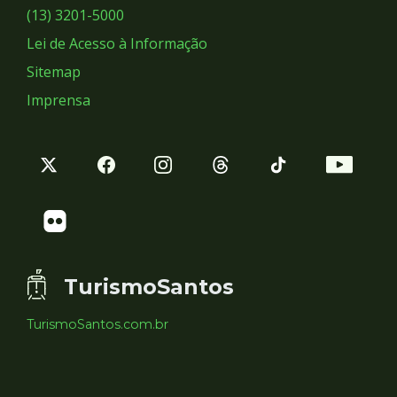
Sociais
(13) 3201-5000
Lei de Acesso à Informação
Sitemap
Imprensa
TurismoSantos
TurismoSantos.com.br