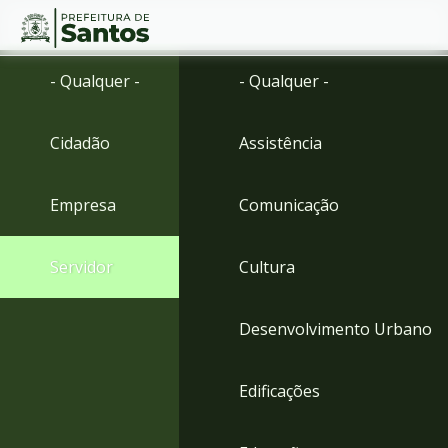
Ir
Conteúdo
- Qualquer -
- Qualquer -
para
o
conteúdo
Cidadão
Assistência
1
Ir
para
Empresa
Comunicação
o
menu
2
Servidor
Cultura
Ir
para
busca
Desenvolvimento Urbano
3
Ir
para
Edificações
o
rodapé