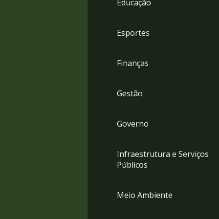
Educação
4
Acessibilidade
5
Esportes
Finanças
Gestão
Governo
Infraestrutura e Serviços
Públicos
Meio Ambiente