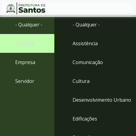
Ir
Conteúdo
- Qualquer -
- Qualquer -
para
o
conteúdo
Cidadão
Assistência
1
Ir
para
Empresa
Comunicação
o
menu
2
Servidor
Cultura
Ir
para
busca
Desenvolvimento Urbano
3
Ir
para
Edificações
o
rodapé