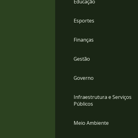
Educação
4
Acessibilidade
5
Esportes
Finanças
Gestão
Governo
Infraestrutura e Serviços
Públicos
Meio Ambiente