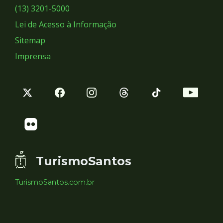
Sociais
(13) 3201-5000
Lei de Acesso à Informação
Sitemap
Imprensa
TurismoSantos
TurismoSantos.com.br