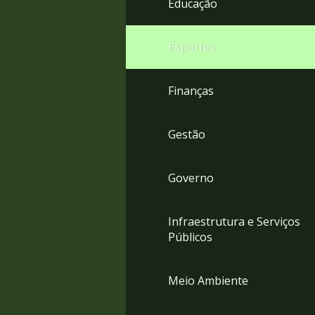
Educação
4
Acessibilidade
5
Esportes
Finanças
Gestão
Governo
Infraestrutura e Serviços
Públicos
Meio Ambiente