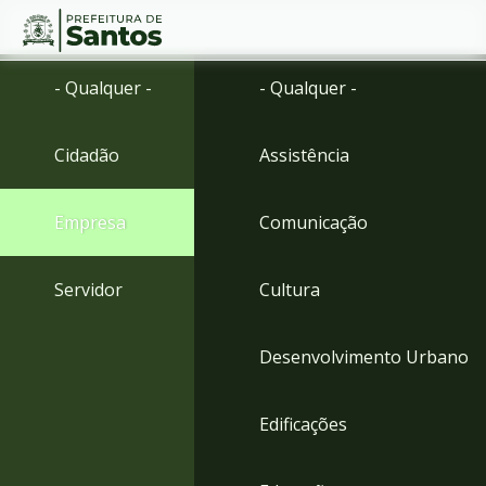
Ir
Conteúdo
- Qualquer -
- Qualquer -
para
o
conteúdo
Cidadão
Assistência
1
Ir
para
Empresa
Comunicação
o
menu
2
Servidor
Cultura
Ir
para
busca
Desenvolvimento Urbano
3
Ir
para
Edificações
o
rodapé