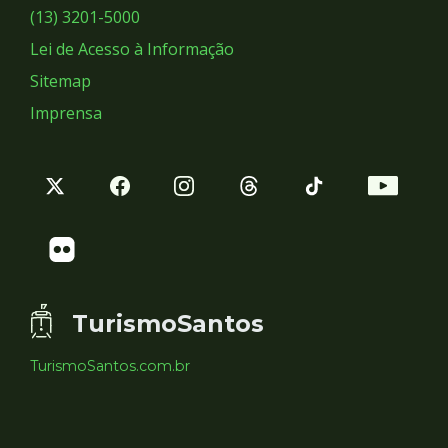
Sociais
(13) 3201-5000
Lei de Acesso à Informação
Sitemap
Imprensa
TurismoSantos
TurismoSantos.com.br