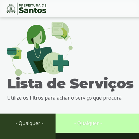
Ir
Conteúdo
para
o
conteúdo
1
Ir
para
o
menu
Lista de Serviços
2
Ir
para
Utilize os filtros para achar o serviço que procura
busca
3
Ir
para
- Qualquer -
- Qualquer -
o
rodapé