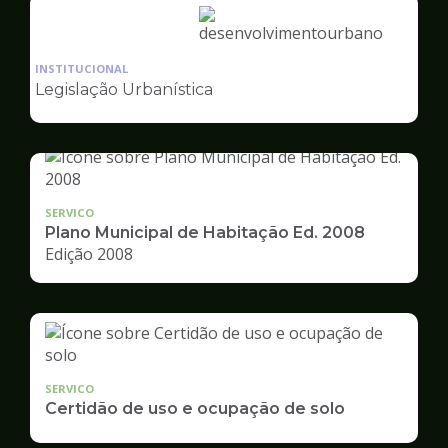
Ilustração
da
INSTITUCIONAL
pagina
Legislação Urbanística
de
Desenvolvimento
Urbano
SERVICO
Plano Municipal de Habitação Ed. 2008
Edição 2008
SERVICO
Certidão de uso e ocupação de solo