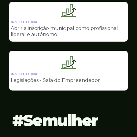
Empreendedor
Ilustração
da
INSTITUCIONAL
pagina
Abrir a inscrição municipal como profissional
de
liberal e autônomo
Sala
do
Empreendedor
Ilustração
da
INSTITUCIONAL
pagina
Legislações - Sala do Empreendedor
de
Sala
do
Empreendedor
Semulher