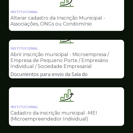
Ilustração
da
INSTITUCIONAL
pagina
Alterar cadastro da Inscrição Municipal -
de
Associações, ONGs ou Condomínio
Sala
do
Ilustração
Empreendedor
da
INSTITUCIONAL
pagina
Abrir inscrição municipal - Microempresa /
de
Empresa de Pequeno Porte / Empresário
Sala
Individual / Sociedade Empresarial
do
Documentos para envio da Sala do
Empreendedor
Empreendedor
Ilustração
da
INSTITUCIONAL
pagina
Cadastro da inscrição municipal -MEI
de
(Microempreendedor Individual)
Sala
do