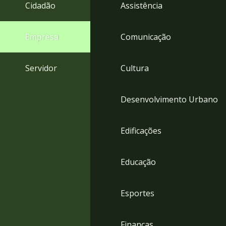
4
Cidadão
Assistência
Acessibilidade
5
Empresa
Comunicação
Servidor
Cultura
Desenvolvimento Urbano
Edificações
Educação
Esportes
Finanças