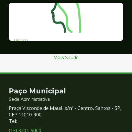
SERVICO
Programa Santos Acessível
Mais Saúde
Contato
Paço Municipal
e
Sede Administrativa
Praça Visconde de Mauá, s/nº - Centro, Santos - SP,
Redes
CEP 11010-900
Tel:
Sociais
(13) 3201-5000