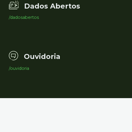
Dados Abertos
/dadosabertos
Ouvidoria
/ouvidoria