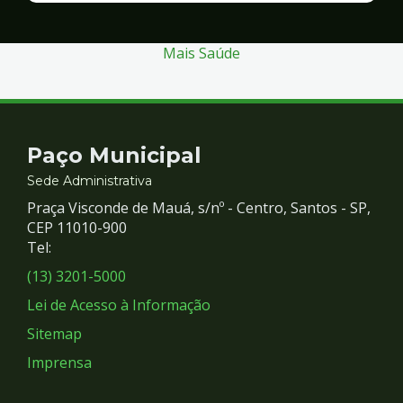
Segurança
Mais Saúde
Contato
Paço Municipal
e
Sede Administrativa
Praça Visconde de Mauá, s/nº - Centro, Santos - SP,
Redes
CEP 11010-900
Tel:
Sociais
(13) 3201-5000
Lei de Acesso à Informação
Sitemap
Imprensa