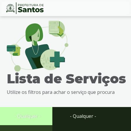
Ir
Conteúdo
para
o
conteúdo
1
Ir
para
o
menu
Lista de Serviços
2
Ir
para
Utilize os filtros para achar o serviço que procura
busca
3
Ir
para
- Qualquer -
- Qualquer -
o
rodapé