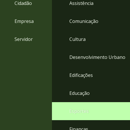
4
Cidadão
Assistência
Acessibilidade
5
Empresa
Comunicação
Servidor
Cultura
Desenvolvimento Urbano
Edificações
Educação
Esportes
Finanças