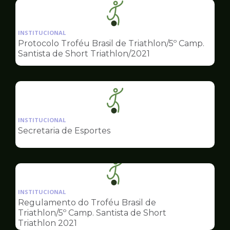
Ilustração
da
INSTITUCIONAL
pagina
Protocolo Troféu Brasil de Triathlon/5º Camp.
de
Santista de Short Triathlon/2021
Esportes
Ilustração
da
INSTITUCIONAL
pagina
Secretaria de Esportes
de
Esportes
Ilustração
da
INSTITUCIONAL
pagina
Regulamento do Troféu Brasil de
de
Triathlon/5º Camp. Santista de Short
Esportes
Triathlon 2021