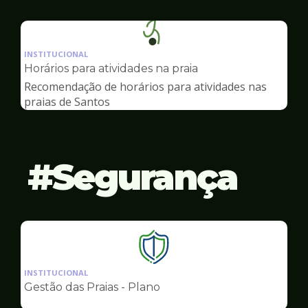
Ilustração
da
INSTITUCIONAL
pagina
Horários para atividades na praia
de
Recomendação de horários para atividades nas
Esportes
praias de Santos
Segurança
Ilustração
da
INSTITUCIONAL
pagina
Gestão das Praias - Plano
de