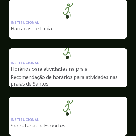
Ilustração
da
INSTITUCIONAL
pagina
Barracas de Praia
de
Esportes
Ilustração
da
INSTITUCIONAL
pagina
Horários para atividades na praia
de
Recomendação de horários para atividades nas
Esportes
praias de Santos
Ilustração
da
INSTITUCIONAL
pagina
Secretaria de Esportes
de