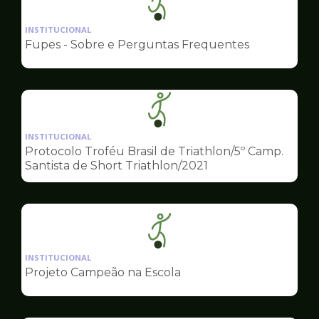
Ilustração
da
INSTITUCIONAL
pagina
Fupes - Sobre e Perguntas Frequentes
de
Esportes
Ilustração
da
INSTITUCIONAL
pagina
Protocolo Troféu Brasil de Triathlon/5º Camp.
de
Santista de Short Triathlon/2021
Esportes
Ilustração
da
INSTITUCIONAL
pagina
Projeto Campeão na Escola
de
Esportes