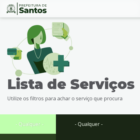
Ir
Conteúdo
para
o
conteúdo
1
Ir
para
o
menu
Lista de Serviços
2
Ir
para
Utilize os filtros para achar o serviço que procura
busca
3
Ir
para
- Qualquer -
- Qualquer -
o
rodapé