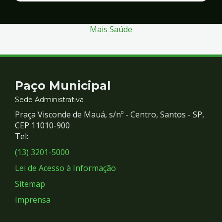
Segurança
Mais Saúde
Contato
Paço Municipal
e
Sede Administrativa
Praça Visconde de Mauá, s/nº - Centro, Santos - SP,
Redes
CEP 11010-900
Tel:
Sociais
(13) 3201-5000
Lei de Acesso à Informação
Sitemap
Imprensa