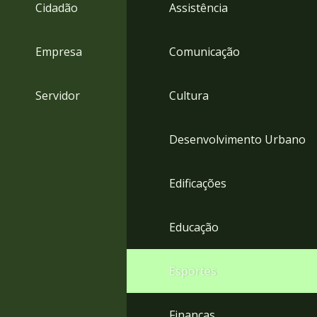
4
Cidadão
Assistência
Acessibilidade
5
Empresa
Comunicação
Servidor
Cultura
Desenvolvimento Urbano
Edificações
Educação
Esportes
Finanças