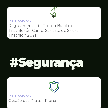
Esportes
Ilustração
da
INSTITUCIONAL
pagina
Regulamento do Troféu Brasil de
de
Triathlon/5º Camp. Santista de Short
Esportes
Triathlon 2021
Segurança
Ilustração
da
INSTITUCIONAL
pagina
Gestão das Praias - Plano
de