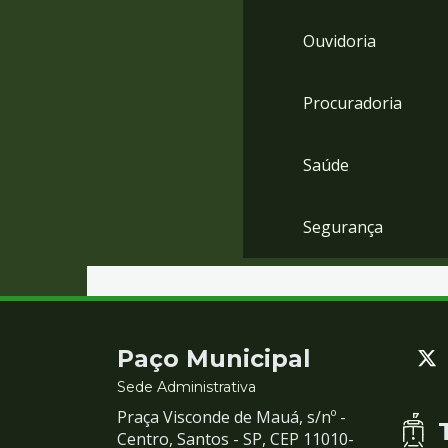
Ouvidoria
Procuradoria
Saúde
Segurança
Contato
Paço Municipal
e
Sede Administrativa
Praça Visconde de Mauá, s/nº -
Redes
Centro, Santos - SP, CEP 11010-