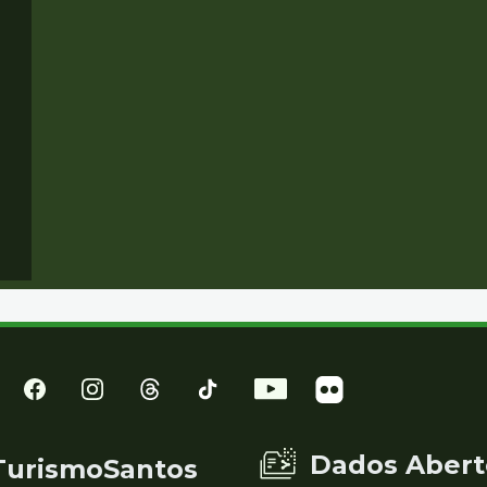
Dados Abert
TurismoSantos