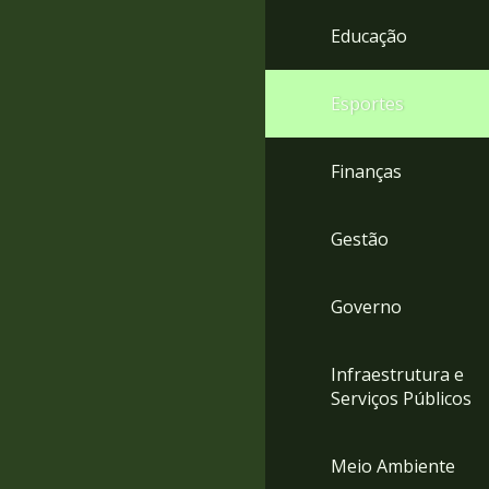
4
Educação
Acessibilidade
5
Esportes
Finanças
Gestão
Governo
Infraestrutura e
Serviços Públicos
Meio Ambiente