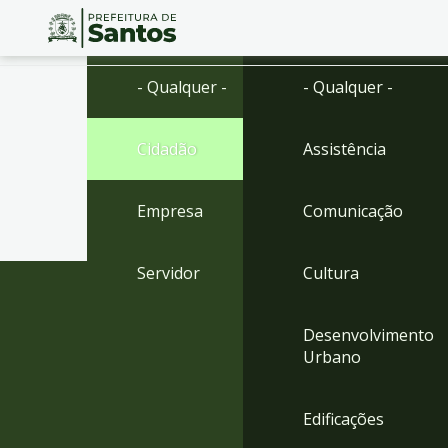
Ir
Conteúdo
- Qualquer -
- Qualquer -
para
o
conteúdo
Cidadão
Assistência
1
Ir
para
Empresa
Comunicação
o
menu
2
Servidor
Cultura
Ir
para
busca
Desenvolvimento
3
Urbano
Ir
para
o
Edificações
rodapé