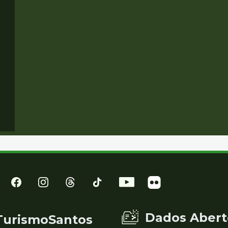
Dados Abert
TurismoSantos