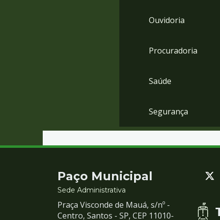
Ouvidoria
Procuradoria
Saúde
Segurança
Contato
Paço Municipal
e
Sede Administrativa
Praça Visconde de Mauá, s/nº -
Redes
Centro, Santos - SP, CEP 11010-