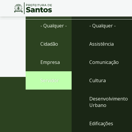
Ir
Conteúdo
- Qualquer -
- Qualquer -
para
o
conteúdo
Cidadão
Assistência
1
Ir
para
Empresa
Comunicação
o
menu
2
Servidor
Cultura
Ir
para
busca
Desenvolvimento
3
Urbano
Ir
para
o
Edificações
rodapé