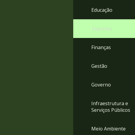
4
Educação
Acessibilidade
5
Esportes
Finanças
Gestão
Governo
Infraestrutura e
Serviços Públicos
Meio Ambiente