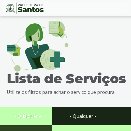
Ir
Conteúdo
para
o
conteúdo
1
Ir
para
o
menu
Lista de Serviços
2
Ir
para
Utilize os filtros para achar o serviço que procura
busca
3
Ir
para
- Qualquer -
- Qualquer -
o
rodapé