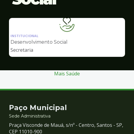
Ilustração
da
INSTITUCIONAL
pagina
Desenvolvimento Social
de
Secretaria
Desenvolvimento
Social
Mais Saúde
Contato
Paço Municipal
e
Sede Administrativa
Praça Visconde de Mauá, s/nº - Centro, Santos - SP,
Redes
CEP 11010-900