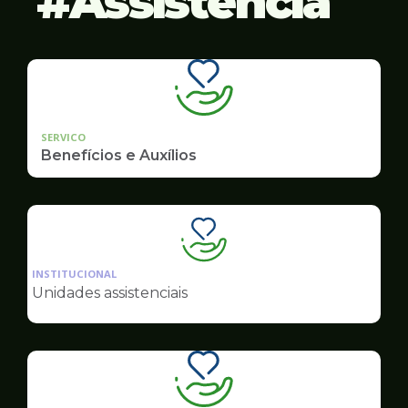
Assistência
SERVICO
Benefícios e Auxílios
Ilustração
da
INSTITUCIONAL
pagina
Unidades assistenciais
de
Assistência