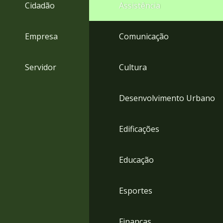
4
Cidadão
Assistência
Acessibilidade
5
Empresa
Comunicação
Servidor
Cultura
Desenvolvimento Urbano
Edificações
Educação
Esportes
Finanças