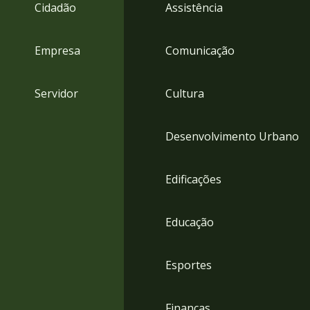
4
Cidadão
Assistência
Acessibilidade
5
Empresa
Comunicação
Servidor
Cultura
Desenvolvimento Urbano
Edificações
Educação
Esportes
Finanças