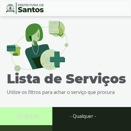
Ir
Conteúdo
para
o
conteúdo
1
Ir
para
o
menu
Lista de Serviços
2
Ir
para
Utilize os filtros para achar o serviço que procura
busca
3
Ir
para
- Qualquer -
- Qualquer -
o
rodapé