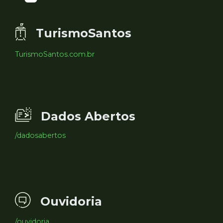
TurismoSantos
TurismoSantos.com.br
Dados Abertos
/dadosabertos
Ouvidoria
/ouvidoria