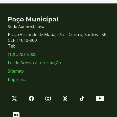
Contato
Paço Municipal
e
Sede Administrativa
Praça Visconde de Mauá, s/nº - Centro, Santos - SP,
Redes
CEP 11010-900
Tel:
Sociais
(13) 3201-5000
Lei de Acesso à Informação
Sitemap
Imprensa