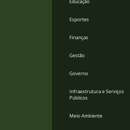
Educação
4
Acessibilidade
5
Esportes
Finanças
Gestão
Governo
Infraestrutura e Serviços
Públicos
Meio Ambiente