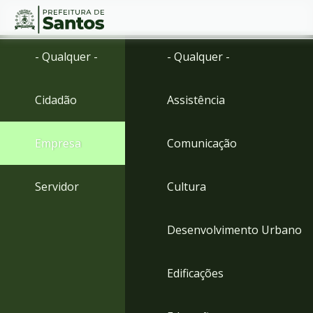
Ir
Conteúdo
- Qualquer -
- Qualquer -
para
o
conteúdo
Cidadão
Assistência
1
Ir
para
Empresa
Comunicação
o
menu
2
Servidor
Cultura
Ir
para
busca
Desenvolvimento Urbano
3
Ir
para
Edificações
o
rodapé