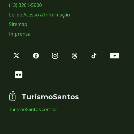
Sociais
(13) 3201-5000
Lei de Acesso à Informação
Sitemap
Imprensa
TurismoSantos
TurismoSantos.com.br