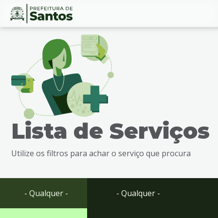
Ir
Conteúdo
para
o
conteúdo
1
Ir
para
o
menu
Lista de Serviços
2
Ir
para
Utilize os filtros para achar o serviço que procura
busca
3
Ir
para
- Qualquer -
- Qualquer -
o
rodapé