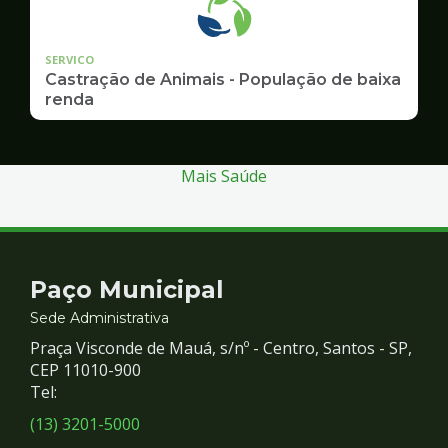
SERVICO
Castração de Animais - População de baixa
renda
Mais Saúde
Contato
Paço Municipal
e
Sede Administrativa
Praça Visconde de Mauá, s/nº - Centro, Santos - SP,
Redes
CEP 11010-900
Tel:
Sociais
(13) 3201-5000