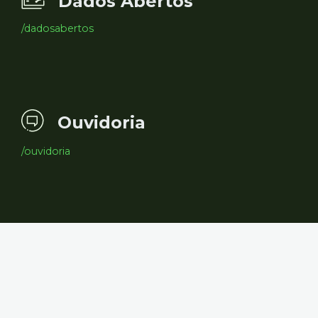
Dados Abertos
/dadosabertos
Ouvidoria
/ouvidoria