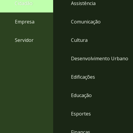
4
Cidadão
Assistência
Acessibilidade
5
Empresa
Comunicação
Servidor
Cultura
Desenvolvimento Urbano
Edificações
Educação
Esportes
Finanças