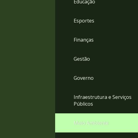
Educação
4
Acessibilidade
5
Esportes
Finanças
Gestão
Governo
Infraestrutura e Serviços
Públicos
Meio Ambiente