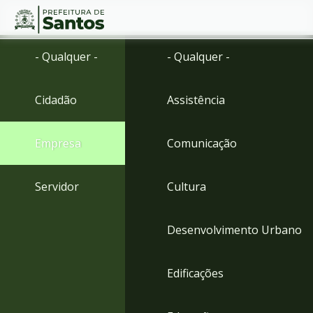
Ir
Conteúdo
- Qualquer -
- Qualquer -
para
o
conteúdo
Cidadão
Assistência
1
Ir
para
Empresa
Comunicação
o
menu
2
Servidor
Cultura
Ir
para
busca
Desenvolvimento Urbano
3
Ir
para
Edificações
o
rodapé