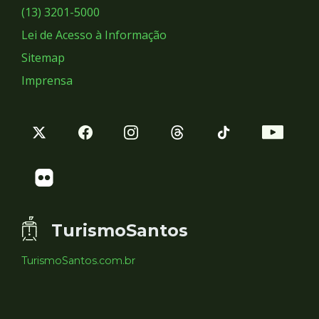
Sociais
(13) 3201-5000
Lei de Acesso à Informação
Sitemap
Imprensa
TurismoSantos
TurismoSantos.com.br