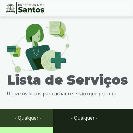
Ir
Conteúdo
para
o
conteúdo
1
Ir
para
o
menu
Lista de Serviços
2
Ir
para
Utilize os filtros para achar o serviço que procura
busca
3
Ir
para
- Qualquer -
- Qualquer -
o
rodapé