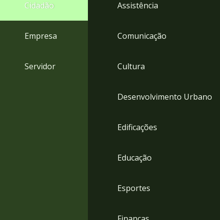
4
Cidadão
Assistência
Acessibilidade
5
Empresa
Comunicação
Servidor
Cultura
Desenvolvimento Urbano
Edificações
Educação
Esportes
Finanças