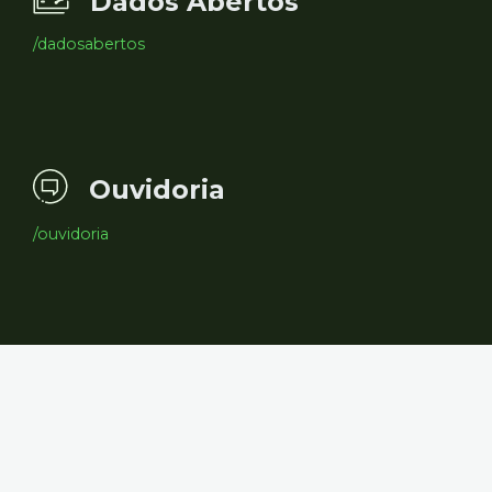
Dados Abertos
/dadosabertos
Ouvidoria
/ouvidoria