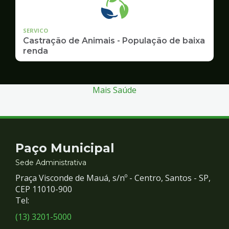
SERVICO
Castração de Animais - População de baixa
renda
Mais Saúde
Contato
Paço Municipal
e
Sede Administrativa
Praça Visconde de Mauá, s/nº - Centro, Santos - SP,
Redes
CEP 11010-900
Tel:
Sociais
(13) 3201-5000